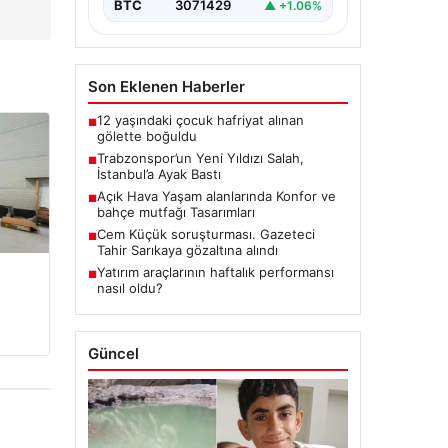
BTC
3071429
▲ +1.06%
Son Eklenen Haberler
12 yaşındaki çocuk hafriyat alınan
■
gölette boğuldu
Trabzonspor’un Yeni Yıldızı Salah,
■
İstanbul’a Ayak Bastı
Açık Hava Yaşam alanlarında Konfor ve
■
bahçe mutfağı Tasarımları
Cem Küçük soruşturması. Gazeteci
■
Tahir Sarıkaya gözaltına alındı
Yatırım araçlarının haftalık performansı
■
nasıl oldu?
Güncel