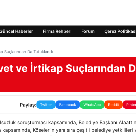
Güncel Haberler
Firma Rehberi
Forum
Çerez Politikas
kap Suçlarından Da Tutuklandı
vet ve İrtikap Suçlarından 
Paylaş:
Twitter
Facebook
WhatsApp
Reddit
Pinte
olsuzluk soruşturması kapsamında, Belediye Başkanı Alaatti
apsamında, Köseler’in yanı sıra çeşitli belediye yetkilileri 