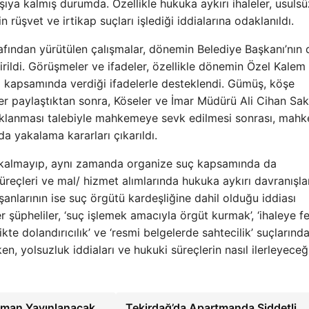
rşıya kalmış durumda. Özellikle hukuka aykırı ihaleler, usuls
in rüşvet ve irtikap suçları işlediği iddialarına odaklanıldı.
fından yürütülen çalışmalar, dönemin Belediye Başkanı’nın 
ndirildi. Görüşmeler ve ifadeler, özellikle dönemin Özel Kalem
 kapsamında verdiği ifadelerle desteklendi. Gümüş, köşe
giler paylaştıktan sonra, Köseler ve İmar Müdürü Ali Cihan S
tuklanması talebiyle mahkemeye sevk edilmesi sonrası, mah
a yakalama kararları çıkarıldı.
rlı kalmayıp, aynı zamanda organize suç kapsamında da
 süreçleri ve mal/ hizmet alımlarında hukuka aykırı davranışla
lışanlarının ise suç örgütü kardeşliğine dahil olduğu iddiası
er şüpheliler, ‘suç işlemek amacıyla örgüt kurmak’, ‘ihaleye f
kte dolandırıcılık’ ve ‘resmi belgelerde sahtecilik’ suçlarınd
, yolsuzluk iddiaları ve hukuki süreçlerin nasıl ilerleyeceği
aman Yayınlanacak
Tekirdağ’da Apartmanda Şiddetli