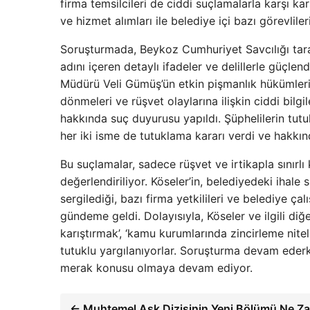
firma temsilcileri de ciddi suçlamalarla karşı ka
ve hizmet alımları ile belediye içi bazı görevliler
Soruşturmada, Beykoz Cumhuriyet Savcılığı tara
adını içeren detaylı ifadeler ve delillerle güçle
Müdürü Veli Gümüş’ün etkin pişmanlık hükümleri
dönmeleri ve rüşvet olaylarına ilişkin ciddi bil
hakkında suç duyurusu yapıldı. Şüphelilerin tu
her iki isme de tutuklama kararı verdi ve hakkınd
Bu suçlamalar, sadece rüşvet ve irtikapla sını
değerlendiriliyor. Köseler’in, belediyedeki ihale
sergilediği, bazı firma yetkilileri ve belediye ça
gündeme geldi. Dolayısıyla, Köseler ve ilgili diğ
karıştırmak’, ‘kamu kurumlarında zincirleme niteli
tutuklu yargılanıyorlar. Soruşturma devam ederken
merak konusu olmaya devam ediyor.
← Muhtemel Aşk Dizisinin Yeni Bölümü Ne Z