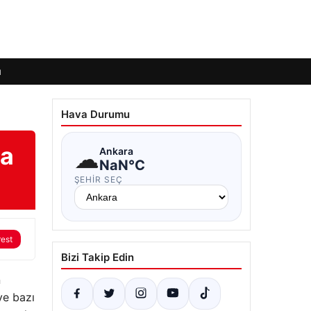
ı
Hava Durumu
Da
☁
Ankara
NaN°C
ŞEHIR SEÇ
rest
Bizi Takip Edin
n
ve bazı