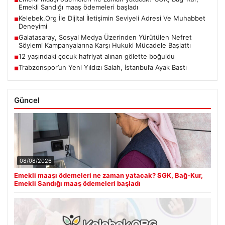
Emekli Sandığı maaş ödemeleri başladı
Kelebek.Org İle Dijital İletişimin Seviyeli Adresi Ve Muhabbet
■
Deneyimi
Galatasaray, Sosyal Medya Üzerinden Yürütülen Nefret
■
Söylemi Kampanyalarına Karşı Hukuki Mücadele Başlattı
12 yaşındaki çocuk hafriyat alınan gölette boğuldu
■
Trabzonspor’un Yeni Yıldızı Salah, İstanbul’a Ayak Bastı
■
Güncel
08/08/2026
Emekli maaşı ödemeleri ne zaman yatacak? SGK, Bağ-Kur,
Emekli Sandığı maaş ödemeleri başladı