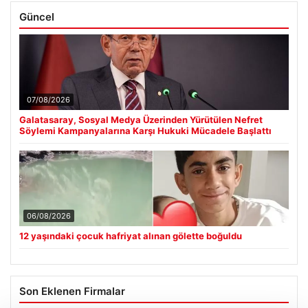
Güncel
07/08/2026
Galatasaray, Sosyal Medya Üzerinden Yürütülen Nefret
Söylemi Kampanyalarına Karşı Hukuki Mücadele Başlattı
06/08/2026
12 yaşındaki çocuk hafriyat alınan gölette boğuldu
Son Eklenen Firmalar