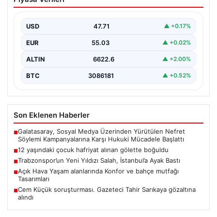
gölette boğuldu
{“title”: “12 Yaşındaki Çocuk Hafriyat Alınan Gölette
Boğuldu”, “content”: “ Erzurum’un Oltu ilçesinde
USD
47.71
▲ +0.17%
gerçekleşen…
EUR
55.03
▲ +0.02%
ALTIN
6622.6
▲ +2.00%
BTC
3086181
▲ +0.52%
Son Eklenen Haberler
Galatasaray, Sosyal Medya Üzerinden Yürütülen Nefret
■
Söylemi Kampanyalarına Karşı Hukuki Mücadele Başlattı
12 yaşındaki çocuk hafriyat alınan gölette boğuldu
■
Trabzonspor’un Yeni Yıldızı Salah, İstanbul’a Ayak Bastı
■
Açık Hava Yaşam alanlarında Konfor ve bahçe mutfağı
■
Tasarımları
Cem Küçük soruşturması. Gazeteci Tahir Sarıkaya gözaltına
■
alındı