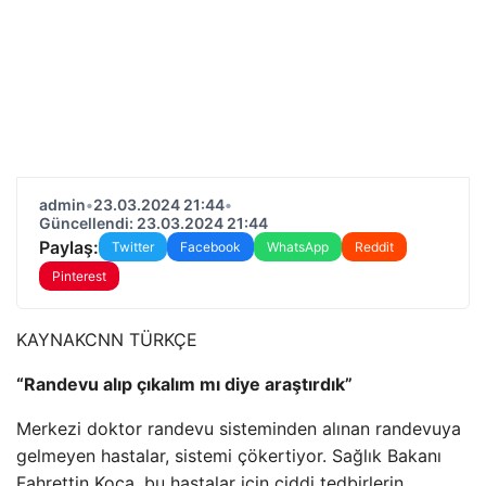
admin
•
23.03.2024 21:44
•
Güncellendi: 23.03.2024 21:44
Paylaş:
Twitter
Facebook
WhatsApp
Reddit
Pinterest
KAYNAK
CNN TÜRKÇE
“Randevu alıp çıkalım mı diye araştırdık”
Merkezi doktor randevu sisteminden alınan randevuya
gelmeyen hastalar, sistemi çökertiyor. Sağlık Bakanı
Fahrettin Koca, bu hastalar için ciddi tedbirlerin