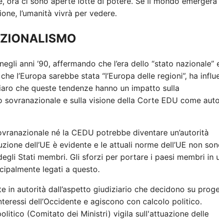
ale, ora ci sono aperte lotte di potere. Se il mondo emergerà
one, l’umanità vivrà per vedere.
AZIONALISMO
egli anni ’90, affermando che l’era dello “stato nazionale” 
 che l’Europa sarebbe stata “l’Europa delle regioni”, ha infl
hiaro che queste tendenze hanno un impatto sulla
tto sovranazionale e sulla visione della Corte EDU come auto
sovranazionale né la CEDU potrebbe diventare un’autorità
tuzione dell’UE è evidente e le attuali norme dell’UE non so
degli Stati membri. Gli sforzi per portare i paesi membri in 
ipalmente legati a questo.
e in autorità dall’aspetto giudiziario che decidono su proge
interessi dell’Occidente e agiscono con calcolo politico.
olitico (Comitato dei Ministri) vigila sull'attuazione delle