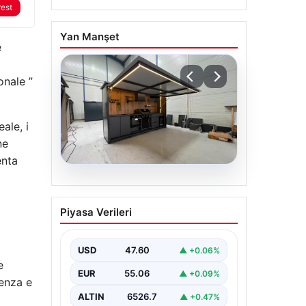
rest
Yan Manşet
e
onale ”
ale, i
ne
enta
04.08.2026
Açık Hava Yaşam
Piyasa Verileri
alanlarında Konfor ve
bahçe mutfağı
Tasarımları
USD
47.60
▲ +0.06%
e
Belli ki bahçe dinlenme alanları,
EUR
55.06
▲ +0.09%
villaların en önemli alanlarından
ienza e
biri durumuna ulaşmıştır. Bahçeyle
ALTIN
6526.7
▲ +0.47%
uyumlu…