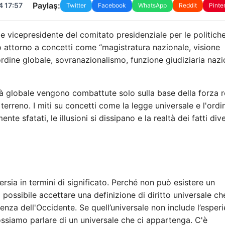
Paylaş:
4 17:57
Twitter
Facebook
WhatsApp
Reddit
Pinte
 vicepresidente del comitato presidenziale per le politich
itto attorno a concetti come “magistratura nazionale, visione
, ordine globale, sovranazionalismo, funzione giudiziaria nazi
tà globale vengono combattute solo sulla base della forza re
erreno. I miti su concetti come la legge universale e l'ordi
te sfatati, le illusioni si dissipano e la realtà dei fatti div
ersia in termini di significato. Perché non può esistere un
 possibile accettare una definizione di diritto universale ch
enza dell'Occidente. Se quell’universale non include l’esper
ssiamo parlare di un universale che ci appartenga. C'è