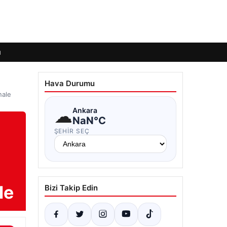
ı
Hava Durumu
nale
☁
Ankara
NaN°C
ŞEHIR SEÇ
le
Bizi Takip Edin