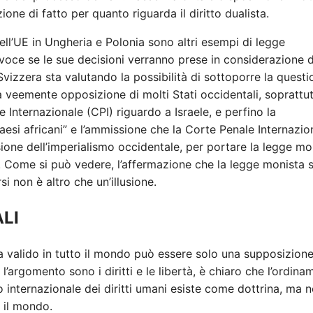
ione di fatto per quanto riguarda il diritto dualista.
 dell’UE in Ungheria e Polonia sono altri esempi di legge
 voce se le sue decisioni verranno prese in considerazione d
vizzera sta valutando la possibilità di sottoporre la questi
la veemente opposizione di molti Stati occidentali, soprattu
le Internazionale (CPI) riguardo a Israele, e perfino la
 paesi africani” e l’ammissione che la Corte Penale Internazio
fusione dell’imperialismo occidentale, per portare la legge mo
sa. Come si può vedere, l’affermazione che la legge monista 
i non è altro che un’illusione.
LI
a valido in tutto il mondo può essere solo una supposizion
’argomento sono i diritti e le libertà, è chiaro che l’ordina
tto internazionale dei diritti umani esiste come dottrina, ma 
 il mondo.