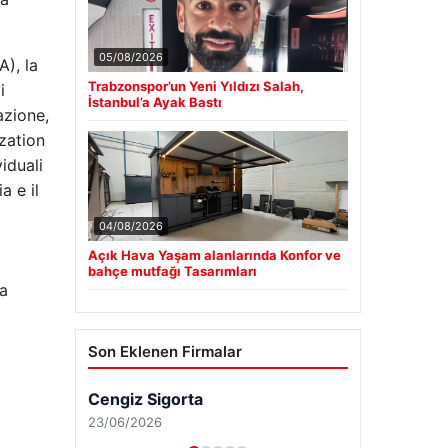
05/08/2026
A), la
Trabzonspor’un Yeni Yıldızı Salah,
i
İstanbul’a Ayak Bastı
azione,
zation
viduali
a e il
04/08/2026
Açık Hava Yaşam alanlarında Konfor ve
bahçe mutfağı Tasarımları
la
Son Eklenen Firmalar