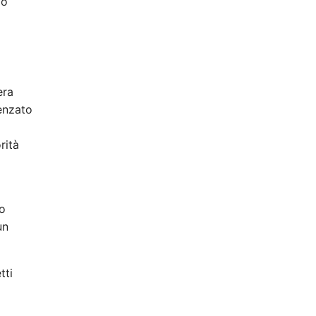
 o
era
uenzato
rità
no
un
tti