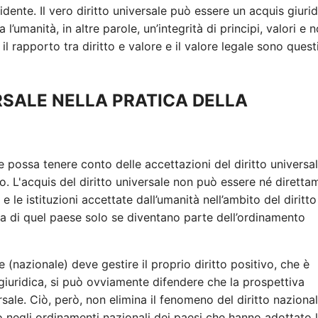
idente. Il vero diritto universale può essere un acquis giuri
 l’umanità, in altre parole, un’integrità di principi, valori e 
rapporto tra diritto e valore e il valore legale sono quest
ERSALE NELLA PRATICA DELLA
le possa tenere conto delle accettazioni del diritto universale
o. L'acquis del diritto universale non può essere né diretta
 le istituzioni accettate dall’umanità nell’ambito del diritto
ura di quel paese solo se diventano parte dell’ordinamento
e (nazionale) deve gestire il proprio diritto positivo, che è
iuridica, si può ovviamente difendere che la prospettiva
ersale. Ciò, però, non elimina il fenomeno del diritto nazional
sito negli ordinamenti nazionali dei paesi che hanno adottato 