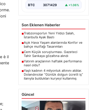
dico
BTC
3071429
▲ +1.06%
norme.
ioni
Son Eklenen Haberler
Trabzonspor’un Yeni Yıldızı Salah,
■
İstanbul’a Ayak Bastı
Açık Hava Yaşam alanlarında Konfor ve
■
bahçe mutfağı Tasarımları
Cem Küçük soruşturması. Gazeteci
■
Tahir Sarıkaya gözaltına alındı
 è il
Yatırım araçlarının haftalık performansı
■
mente
nasıl oldu?
Yaşlı kadının 4 milyonluk altınını aldılar.
■
Dolandırıcılar “Günlük dolgun ücretli iş”
ilanıyla buldukları kuryeyi kullanmış
Güncel
e;
la