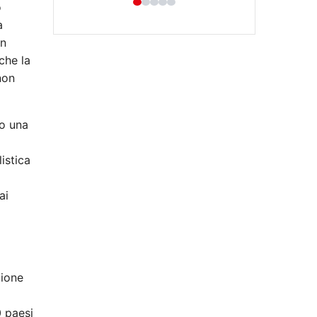
o
a
un
 che la
non
no una
Hastaş Beton
istica
26/05/2026
o
ai
i
zione
0 paesi