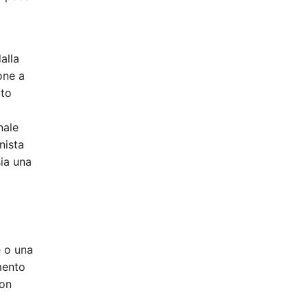
alla
one a
tto
nale
nista
sia una
e o una
mento
non