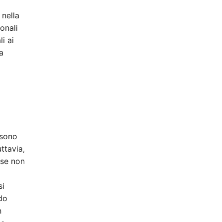
 nella
onali
i ai
a
ssono
ttavia,
 se non
si
ndo
n