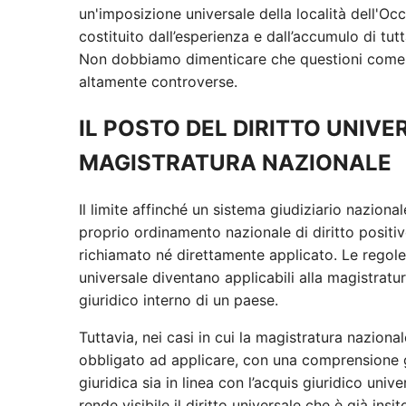
un'imposizione universale della località dell'Occ
costituito dall’esperienza e dall’accumulo di tutta
Non dobbiamo dimenticare che questioni come il 
altamente controverse.
IL POSTO DEL DIRITTO UNIV
MAGISTRATURA NAZIONALE
Il limite affinché un sistema giudiziario naziona
proprio ordinamento nazionale di diritto positiv
richiamato né direttamente applicato. Le regole e
universale diventano applicabili alla magistrat
giuridico interno di un paese.
Tuttavia, nei casi in cui la magistratura nazional
obbligato ad applicare, con una comprensione g
giuridica sia in linea con l’acquis giuridico univ
rende visibile il diritto universale che è già in