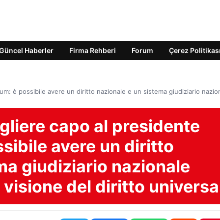
Güncel Haberler
Firma Rehberi
Forum
Çerez Politikas
: è possibile avere un diritto nazionale e un sistema giudiziario nazio
liere capo al presidente
bile avere un diritto
ma giudiziario nazionale
 visione del diritto universa