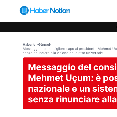
Haberler
›
Güncel
›
Messaggio del consigliere capo al presidente Mehmet Uçum
senza rinunciare alla visione del diritto universale
Messaggio del consig
Mehmet Uçum: è possi
nazionale e un siste
senza rinunciare alla