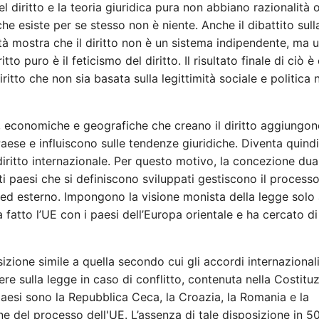
 diritto e la teoria giuridica pura non abbiano razionalità 
che esiste per se stesso non è niente. Anche il dibattito sull
bertà mostra che il diritto non è un sistema indipendente, ma 
to puro è il feticismo del diritto. Il risultato finale di ciò è
ritto che non sia basata sulla legittimità sociale e politica 
iali, economiche e geografiche che creano il diritto aggiungo
 Paese e influiscono sulle tendenze giuridiche. Diventa quindi
e diritto internazionale. Per questo motivo, la concezione dual
ti paesi che si definiscono sviluppati gestiscono il process
 ed esterno. Impongono la visione monista della legge solo 
fatto l’UE con i paesi dell’Europa orientale e ha cercato di
sizione simile a quella secondo cui gli accordi internazional
alere sulla legge in caso di conflitto, contenuta nella Costitu
paesi sono la Repubblica Ceca, la Croazia, la Romania e la
ne del processo dell'UE. L’assenza di tale disposizione in 5