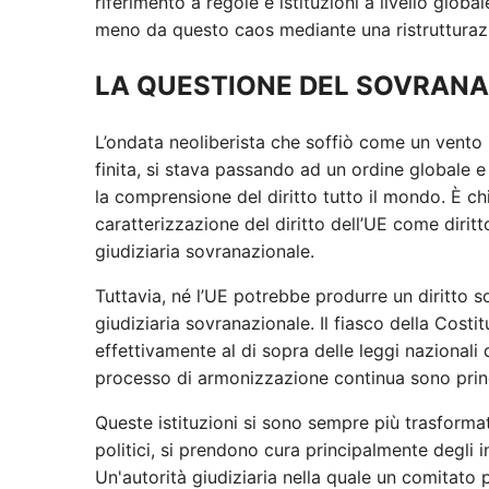
riferimento a regole e istituzioni a livello glob
meno da questo caos mediante una ristrutturazi
LA QUESTIONE DEL SOVRAN
L’ondata neoliberista che soffiò come un vento n
finita, si stava passando ad un ordine globale e
la comprensione del diritto tutto il mondo. È c
caratterizzazione del diritto dell’UE come diri
giudiziaria sovranazionale.
Tuttavia, né l’UE potrebbe produrre un diritto 
giudiziaria sovranazionale. Il fiasco della Costi
effettivamente al di sopra delle leggi nazionali 
processo di armonizzazione continua sono princ
Queste istituzioni si sono sempre più trasformat
politici, si prendono cura principalmente degli 
Un'autorità giudiziaria nella quale un comitato p