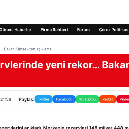
Güncel Haberler
Firma Rehberi
Forum
Çerez Politikas
r… Bakan Şimşek'ten açıklama
rvlerinde yeni rekor… Baka
Paylaş:
 21:56
Twitter
Facebook
WhatsApp
Reddit
Pinte
zervlerini açıkladı. Merkezin rezervleri 148 milyar 448 m