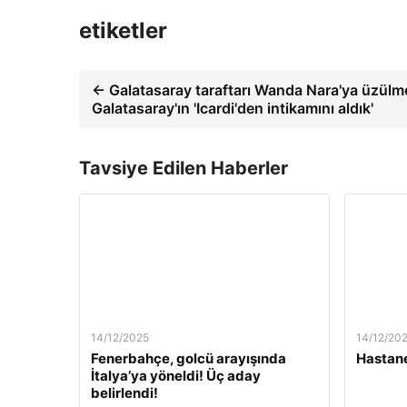
etiketler
← Galatasaray taraftarı Wanda Nara'ya üzülm
Galatasaray'ın 'Icardi'den intikamını aldık'
Tavsiye Edilen Haberler
14/12/2025
14/12/20
Fenerbahçe, golcü arayışında
Hastane
İtalya’ya yöneldi! Üç aday
belirlendi!