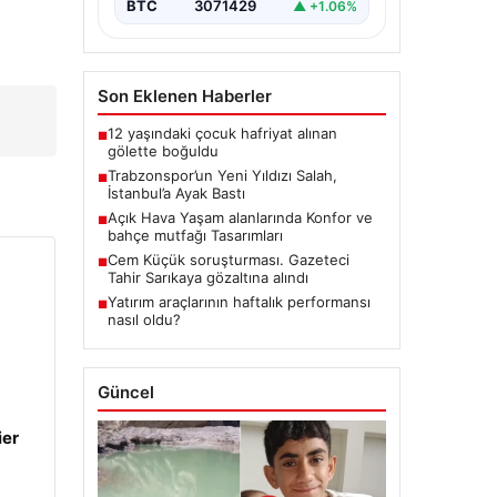
BTC
3071429
▲ +1.06%
Son Eklenen Haberler
!
12 yaşındaki çocuk hafriyat alınan
■
gölette boğuldu
Trabzonspor’un Yeni Yıldızı Salah,
■
İstanbul’a Ayak Bastı
Açık Hava Yaşam alanlarında Konfor ve
■
bahçe mutfağı Tasarımları
Cem Küçük soruşturması. Gazeteci
■
Tahir Sarıkaya gözaltına alındı
Yatırım araçlarının haftalık performansı
■
nasıl oldu?
Güncel
ier