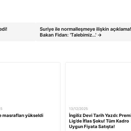
edi!
Suriye ile normalleşmeye ilişkin açıklama
Bakan Fidan: 'Talebimiz…' →
25
13/12/2025
 masrafları yükseldi
İngiliz Devi Tarih Yazdı: Prem
Lig’de İflas Şoku! Tüm Kadro
Uygun Fiyata Satışta!