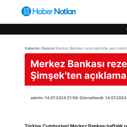
Haberler
›
Güncel
›
Merkez Bankası rezervlerinde yeni reko
Merkez Bankası reze
Şimşek'ten açıklama
admin
•
14.07.2024 21:56
•
Güncellendi: 14.07.2024
Türkiye Cumhuriyet Merkez Bankası haftalık re