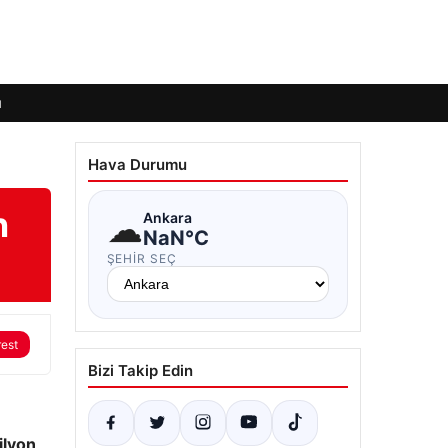
ı
Hava Durumu
n
☁
Ankara
NaN°C
ŞEHIR SEÇ
rest
Bizi Takip Edin
ilyon