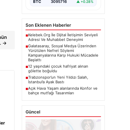
BTC
3095716
▲ +0.28%
platformlarında artış gösteren
nefret söylemi ve…
Son Eklenen Haberler
Kelebek.Org İle Dijital İletişimin Seviyeli
■
nün
Adresi Ve Muhabbet Deneyimi
… →
Galatasaray, Sosyal Medya Üzerinden
■
Yürütülen Nefret Söylemi
Kampanyalarına Karşı Hukuki Mücadele
Başlattı
12 yaşındaki çocuk hafriyat alınan
■
gölette boğuldu
Trabzonspor’un Yeni Yıldızı Salah,
■
İstanbul’a Ayak Bastı
Açık Hava Yaşam alanlarında Konfor ve
■
bahçe mutfağı Tasarımları
Güncel
ier