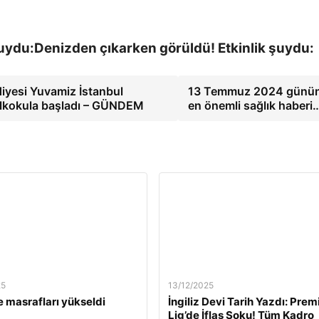
Denizden çıkarken görüldü! Etkinlik şuydu:
iyesi Yuvamiz İstanbul
13 Temmuz 2024 günü
ilkokula başladı – GÜNDEM
en önemli sağlık haberi
25
13/12/2025
 masrafları yükseldi
İngiliz Devi Tarih Yazdı: Prem
Lig’de İflas Şoku! Tüm Kadro