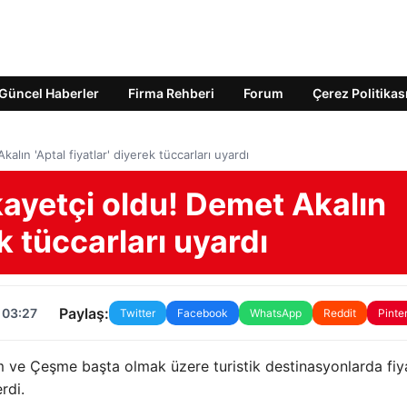
Güncel Haberler
Firma Rehberi
Forum
Çerez Politikas
alın 'Aptal fiyatlar' diyerek tüccarları uyardı
kayetçi oldu! Demet Akalın
ek tüccarları uyardı
Paylaş:
 03:27
Twitter
Facebook
WhatsApp
Reddit
Pinte
um ve Çeşme başta olmak üzere turistik destinasyonlarda fiy
rdi.