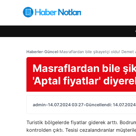
Haberler
›
Güncel
›
Masraflardan bile şikayetçi oldu! Demet Ak
Masraflardan bile şi
'Aptal fiyatlar' diyer
admin
•
14.07.2024 03:27
•
Güncellendi: 14.07.2024
Turistik bölgelerde fiyatlar giderek arttı. Bodr
kontrolden çıktı. Tesisi cezalandıranlar müşterile