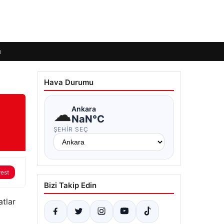
ı
Hava Durumu
☁
Ankara
NaN°C
ŞEHIR SEÇ
rest
Bizi Takip Edin
atlar