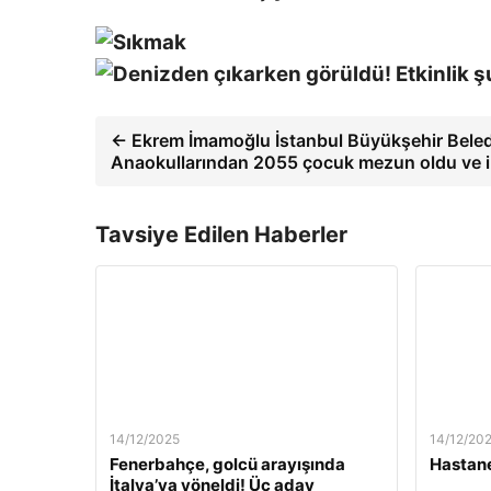
← Ekrem İmamoğlu İstanbul Büyükşehir Beled
Anaokullarından 2055 çocuk mezun oldu ve 
Tavsiye Edilen Haberler
14/12/2025
14/12/20
Fenerbahçe, golcü arayışında
Hastane
İtalya’ya yöneldi! Üç aday