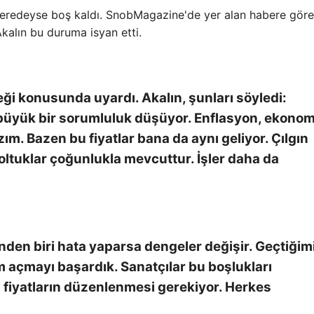
neredeyse boş kaldı. SnobMagazine'de yer alan habere göre
alın bu duruma isyan etti.
eği konusunda uyardı. Akalın, şunları söyledi:
e büyük bir sorumluluk düşüyor. Enflasyon, ekonom
ım. Bazen bu fiyatlar bana da aynı geliyor. Çılgın
koltuklar çoğunlukla mevcuttur. İşler daha da
rinden biri hata yaparsa dengeler değişir. Geçtiğim
açmayı başardık. Sanatçılar bu boşlukları
ş fiyatların düzenlenmesi gerekiyor. Herkes