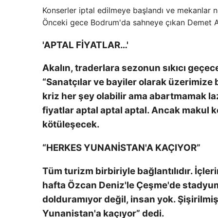
Konserler iptal edilmeye başlandı ve mekanlar 
Önceki gece Bodrum'da sahneye çıkan Demet Ak
'APTAL FİYATLAR…'
Akalın, traderlara sezonun sıkıcı geçec
“Sanatçılar ve bayiler olarak üzerimiz
kriz her şey olabilir ama abartmamak laz
fiyatlar aptal aptal aptal. Ancak makul 
kötüleşecek.
“HERKES YUNANİSTAN'A KAÇIYOR”
Tüm turizm birbiriyle bağlantılıdır. İçle
hafta Özcan Deniz'le Çeşme'de stadyum 
dolduramıyor değil, insan yok. Şişirilmi
Yunanistan'a kaçıyor” dedi.