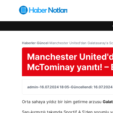
Haberler
›
Güncel
›
Manchester United'dan Galatasaray'a Sco
Manchester United'd
McTominay yanıtı! – 
admin
•
16.07.2024 18:05
•
Güncellendi: 16.07.2024
Orta sahaya yıldız bir isim getirme arzusu
Galat
Sarı-kırmızılı takımda Sportif A.Ş'den sorumlu 