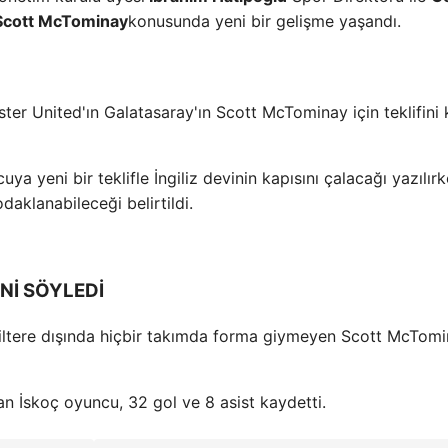
Scott McTominay
konusunda yeni bir gelişme yaşandı.
ter United'ın Galatasaray'ın Scott McTominay için teklifini 
 yeni bir teklifle İngiliz devinin kapısını çalacağı yazılırk
odaklanabileceği belirtildi.
Nİ SÖYLEDİ
iltere dışında hiçbir takımda forma giymeyen Scott McTomi
an İskoç oyuncu, 32 gol ve 8 asist kaydetti.