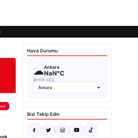
ı
Hava Durumu
☁
Ankara
NaN°C
ŞEHIR SEÇ
rest
Bizi Takip Edin
enk