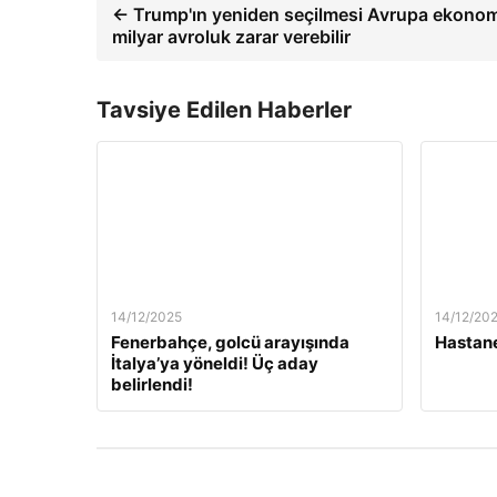
← Trump'ın yeniden seçilmesi Avrupa ekonom
milyar avroluk zarar verebilir
Tavsiye Edilen Haberler
14/12/2025
14/12/20
Fenerbahçe, golcü arayışında
Hastane
İtalya’ya yöneldi! Üç aday
belirlendi!