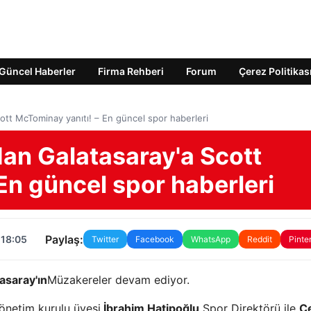
Güncel Haberler
Firma Rehberi
Forum
Çerez Politikas
tt McTominay yanıtı! – En güncel spor haberleri
an Galatasaray'a Scott
En güncel spor haberleri
Paylaş:
 18:05
Twitter
Facebook
WhatsApp
Reddit
Pinte
asaray'ın
Müzakereler devam ediyor.
yönetim kurulu üyesi
İbrahim Hatipoğlu
Spor Direktörü ile
C