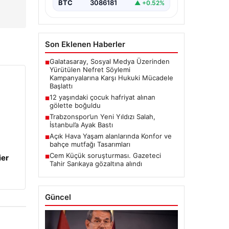
BTC
3086181
▲ +0.52%
Son Eklenen Haberler
Galatasaray, Sosyal Medya Üzerinden
■
Yürütülen Nefret Söylemi
Kampanyalarına Karşı Hukuki Mücadele
Başlattı
12 yaşındaki çocuk hafriyat alınan
■
gölette boğuldu
Trabzonspor’un Yeni Yıldızı Salah,
■
İstanbul’a Ayak Bastı
Açık Hava Yaşam alanlarında Konfor ve
■
bahçe mutfağı Tasarımları
Cem Küçük soruşturması. Gazeteci
ier
■
Tahir Sarıkaya gözaltına alındı
Güncel