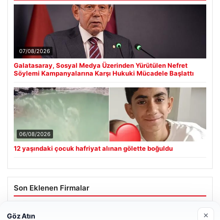
07/08/2026
Galatasaray, Sosyal Medya Üzerinden Yürütülen Nefret
Söylemi Kampanyalarına Karşı Hukuki Mücadele Başlattı
06/08/2026
12 yaşındaki çocuk hafriyat alınan gölette boğuldu
Son Eklenen Firmalar
×
Göz Atın