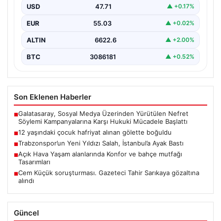
Boğuldu”, “content”: “ Erzurum’un Oltu ilçesinde
USD
47.71
▲ +0.17%
gerçekleşen…
EUR
55.03
▲ +0.02%
ALTIN
6622.6
▲ +2.00%
BTC
3086181
▲ +0.52%
Son Eklenen Haberler
Galatasaray, Sosyal Medya Üzerinden Yürütülen Nefret
■
Söylemi Kampanyalarına Karşı Hukuki Mücadele Başlattı
12 yaşındaki çocuk hafriyat alınan gölette boğuldu
■
Trabzonspor’un Yeni Yıldızı Salah, İstanbul’a Ayak Bastı
■
Açık Hava Yaşam alanlarında Konfor ve bahçe mutfağı
■
Tasarımları
Cem Küçük soruşturması. Gazeteci Tahir Sarıkaya gözaltına
■
alındı
Güncel