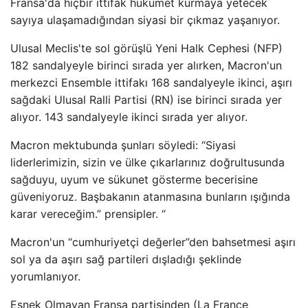
Fransa'da hiçbir ittifak hükümet kurmaya yetecek
sayıya ulaşamadığından siyasi bir çıkmaz yaşanıyor.
Ulusal Meclis'te sol görüşlü Yeni Halk Cephesi (NFP)
182 sandalyeyle birinci sırada yer alırken, Macron'un
merkezci Ensemble ittifakı 168 sandalyeyle ikinci, aşırı
sağdaki Ulusal Ralli Partisi (RN) ise birinci sırada yer
alıyor. 143 sandalyeyle ikinci sırada yer alıyor.
Macron mektubunda şunları söyledi: “Siyasi
liderlerimizin, sizin ve ülke çıkarlarınız doğrultusunda
sağduyu, uyum ve sükunet gösterme becerisine
güveniyoruz. Başbakanın atanmasına bunların ışığında
karar vereceğim.” prensipler. “
Macron'un “cumhuriyetçi değerler”den bahsetmesi aşırı
sol ya da aşırı sağ partileri dışladığı şeklinde
yorumlanıyor.
Esnek Olmayan Fransa partisinden (La France