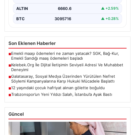
ALTIN
6660.6
▲ +2.59%
BTC
3095716
▲ +0.28%
Son Eklenen Haberler
Emekli maaşı ödemeleri ne zaman yatacak? SGK, Bağ-Kur,
■
Emekli Sandığı maaş ödemeleri başladı
Kelebek.Org İle Dijital İletişimin Seviyeli Adresi Ve Muhabbet
■
Deneyimi
Galatasaray, Sosyal Medya Üzerinden Yürütülen Nefret
■
Söylemi Kampanyalarına Karşı Hukuki Mücadele Başlattı
12 yaşındaki çocuk hafriyat alınan gölette boğuldu
■
Trabzonspor’un Yeni Yıldızı Salah, İstanbul’a Ayak Bastı
■
Güncel