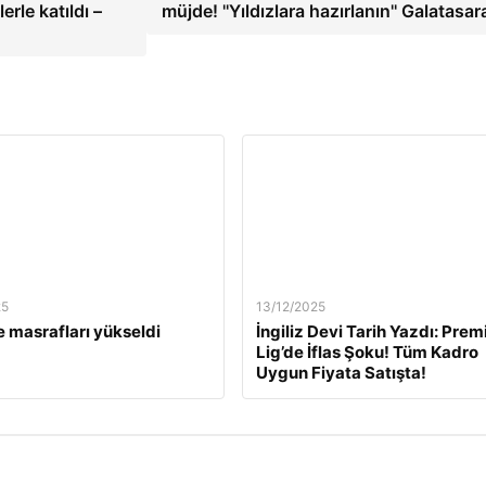
rle katıldı –
müjde! ''Yıldızlara hazırlanın'' Galatasa
25
13/12/2025
 masrafları yükseldi
İngiliz Devi Tarih Yazdı: Prem
Lig’de İflas Şoku! Tüm Kadro
Uygun Fiyata Satışta!