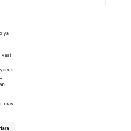
o'ya
r
Hastaş Beton
n vaat
26/05/2026
eyecek.
.
dan
ı, mavi
rlara