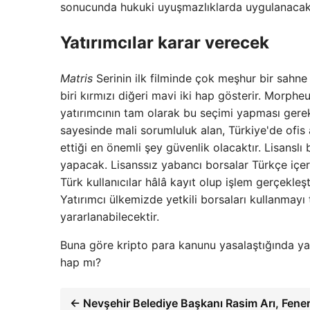
sonucunda hukuki uyuşmazlıklarda uygulanacak 
Yatırımcılar karar verecek
Matris
Serinin ilk filminde çok meşhur bir sahn
biri kırmızı diğeri mavi iki hap gösterir. Morph
yatırımcının tam olarak bu seçimi yapması ger
sayesinde mali sorumluluk alan, Türkiye'de ofis
ettiği en önemli şey güvenlik olacaktır. Lisansl
yapacak. Lisanssız yabancı borsalar Türkçe içe
Türk kullanıcılar hâlâ kayıt olup işlem gerçekl
Yatırımcı ülkemizde yetkili borsaları kullanmayı 
yararlanabilecektir.
Buna göre kripto para kanunu yasalaştığında ya
hap mı?
← Nevşehir Belediye Başkanı Rasim Arı, Fene