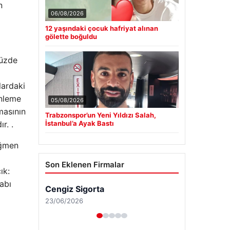
n
06/08/2026
12 yaşındaki çocuk hafriyat alınan
gölette boğuldu
yüzde
lardaki
enleme
05/08/2026
masının
Trabzonspor’un Yeni Yıldızı Salah,
r. .
İstanbul’a Ayak Bastı
ağmen
Son Eklenen Firmalar
ık:
abı