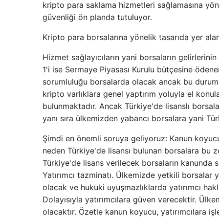
kripto para saklama hizmetleri sağlamasına yönel
güvenliği ön planda tutuluyor.
Kripto para borsalarına yönelik tasarıda yer ala
Hizmet sağlayıcıların yani borsaların gelirlerini
1'i ise Sermaye Piyasası Kurulu bütçesine ödene
sorumluluğu borsalarda olacak ancak bu duruma i
kripto varlıklara genel yaptırım yoluyla el konu
bulunmaktadır. Ancak Türkiye'de lisanslı borsal
yanı sıra ülkemizden yabancı borsalara yani Tür
Şimdi en önemli soruya geliyoruz: Kanun koyucu
neden Türkiye'de lisansı bulunan borsalara bu zo
Türkiye'de lisans verilecek borsaların kanunda 
Yatırımcı tazminatı. Ülkemizde yetkili borsalar 
olacak ve hukuki uyuşmazlıklarda yatırımcı hakl
Dolayısıyla yatırımcılara güven verecektir. Ül
olacaktır. Özetle kanun koyucu, yatırımcılara i