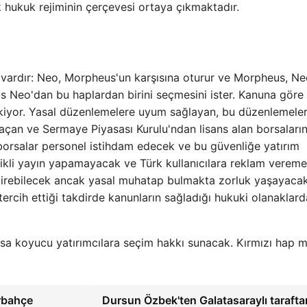
hukuk rejiminin çerçevesi ortaya çıkmaktadır.
e vardır: Neo, Morpheus'un karşısına oturur ve Morpheus, Ne
eus Neo'dan bu haplardan birini seçmesini ister. Kanuna göre
ekiyor. Yasal düzenlemelere uyum sağlayan, bu düzenlemele
 açan ve Sermaye Piyasası Kurulu'ndan lisans alan borsaları
ı borsalar personel istihdam edecek ve bu güvenliğe yatırım
rikli yayın yapamayacak ve Türk kullanıcılara reklam verem
eştirebilecek ancak yasal muhatap bulmakta zorluk yaşayacak
tercih ettiği takdirde kanunların sağladığı hukuki olanaklar
sa koyucu yatırımcılara seçim hakkı sunacak. Kırmızı hap m
rbahçe
Dursun Özbek'ten Galatasaraylı tarafta