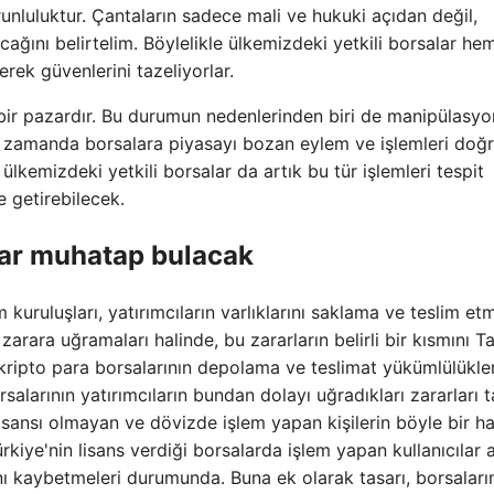
runluluktur. Çantaların sadece mali ve hukuki açıdan değil,
ağını belirtelim. Böylelikle ülkemizdeki yetkili borsalar he
rek güvenlerini tazeliyorlar.
 bir pazardır. Bu durumun nedenlerinden biri de manipülasyo
nı zamanda borsalara piyasayı bozan eylem ve işlemleri doğ
lkemizdeki yetkili borsalar da artık bu tür işlemleri tespit
 getirebilecek.
nlar muhatap bulacak
kuruluşları, yatırımcıların varlıklarını saklama ve teslim et
arara uğramaları halinde, bu zararların belirli bir kısmını T
, kripto para borsalarının depolama ve teslimat yükümlülükler
alarının yatırımcıların bundan dolayı uğradıkları zararları 
isansı olmayan ve dövizde işlem yapan kişilerin böyle bir h
kiye'nin lisans verdiği borsalarda işlem yapan kullanıcılar a
nı kaybetmeleri durumunda. Buna ek olarak tasarı, borsaları