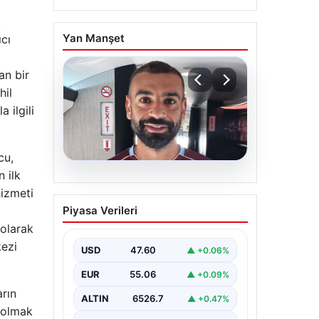
.
Yan Manşet
cı
an bir
hil
 ilgili
cu,
 ilk
05.08.2026
hizmeti
Trabzonspor’un Yeni
Piyasa Verileri
Yıldızı Salah, İstanbul’a
 olarak
Ayak Bastı
kezi
USD
47.60
▲ +0.06%
Trabzonspor’un merakla beklenen
yeni oyuncusu Salah, İstanbul’a
EUR
55.06
▲ +0.09%
iniş yaptı. Havalimanında basın
mensupları ve kulüp…
arın
ALTIN
6526.7
▲ +0.47%
 olmak