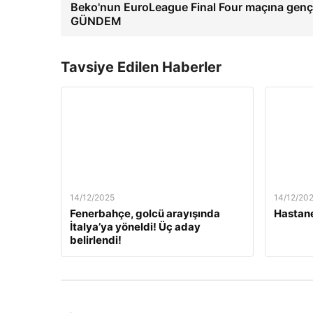
Beko'nun EuroLeague Final Four maçına gençle
GÜNDEM
Tavsiye Edilen Haberler
14/12/2025
14/12/20
Fenerbahçe, golcü arayışında
Hastane
İtalya’ya yöneldi! Üç aday
belirlendi!