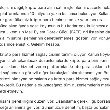
jisini değil, kripto para alım satım işlemlerini düzenlemek
latformlarında 10 milyona yakın kullanıcı bulunuyor. Kullanı
klere göre ülkemiz kripto para benimseme ve yatırımcı oranı
 önüne alındığında yasa koyucunun bu kadar çok kullanıcısı ol
ca ülkemizin Mali Eylem Görev Gücü (FATF) gri listesine da
 alım satım işlemlerinin denetlenmemesi gösteriliyor. Konuyla
zda incelemiştik. Gelelim hesaba:
 kripto para hizmet sağlayıcısının tanımı oluyor. Kanun koyu
yanılarak çıkarılacak düzenlemelerde kripto para birimlerinin
ara saklama hizmeti veren platformlar, kripto para saklama 
eri sağlamakla görevli diğer kuruluşlar” olarak tanımlıyor. Bu
erkezi olmayan borsaların da kripto para hizmet sağlayıcısı
mektedir. Bu nedenle okuyacağınız tüm düzenlemelerin mer
ardı etmeyin.
lisans gerekliliğini düzenliyor. Lisanslama gerekliliği, borsal
ceği anlamına geliyor. Günümüzde denetim, başta borsalar