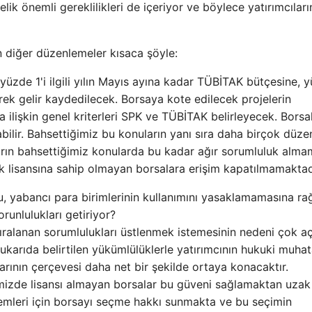
ik önemli gereklilikleri de içeriyor ve böylece yatırımcıları
n diğer düzenlemeler kısaca şöyle:
n yüzde 1'i ilgili yılın Mayıs ayına kadar TÜBİTAK bütçesine, 
rek gelir kaydedilecek. Borsaya kote edilecek projelerin
lişkin genel kriterleri SPK ve TÜBİTAK belirleyecek. Borsa
labilir. Bahsettiğimiz bu konuların yanı sıra daha birçok düz
arın bahsettiğimiz konularda bu kadar ağır sorumluluk alma
k lisansına sahip olmayan borsalara erişim kapatılmamaktadı
, yabancı para birimlerinin kullanımını yasaklamamasına r
runlulukları getiriyor?
sıralanan sorumlulukları üstlenmek istemesinin nedeni çok aç
yukarıda belirtilen yükümlülüklerle yatırımcının hukuki muhat
arının çerçevesi daha net bir şekilde ortaya konacaktır.
kemizde lisansı almayan borsalar bu güveni sağlamaktan uzak
şlemleri için borsayı seçme hakkı sunmakta ve bu seçimin