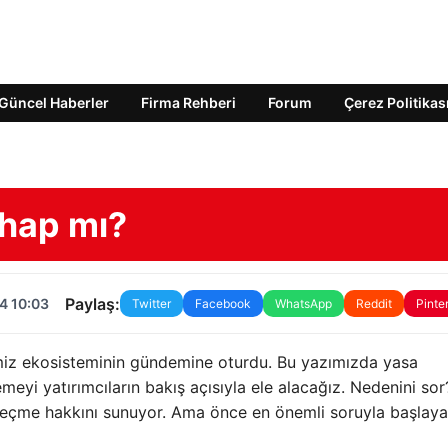
Güncel Haberler
Firma Rehberi
Forum
Çerez Politikas
 hap mı?
Paylaş:
4 10:03
Twitter
Facebook
WhatsApp
Reddit
Pinte
emiz ekosisteminin gündemine oturdu. Bu yazımızda yasa
eyi yatırımcıların bakış açısıyla ele alacağız. Nedenini sor
seçme hakkını sunuyor. Ama önce en önemli soruyla başlaya