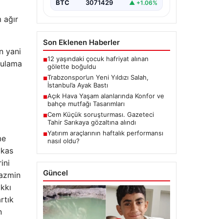
BTC
3071429
▲ +1.06%
m ağır
Son Eklenen Haberler
n yani
12 yaşındaki çocuk hafriyat alınan
■
rulama
gölette boğuldu
Trabzonspor’un Yeni Yıldızı Salah,
■
İstanbul’a Ayak Bastı
Açık Hava Yaşam alanlarında Konfor ve
■
bahçe mutfağı Tasarımları
Cem Küçük soruşturması. Gazeteci
■
Tahir Sarıkaya gözaltına alındı
Yatırım araçlarının haftalık performansı
■
me
nasıl oldu?
akas
ini
Güncel
tazmin
akkı
rtık
n