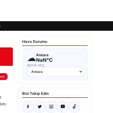
ı
Hava Durumu
☁
Ankara
NaN°C
ŞEHIR SEÇ
rest
Bizi Takip Edin
?
lım: