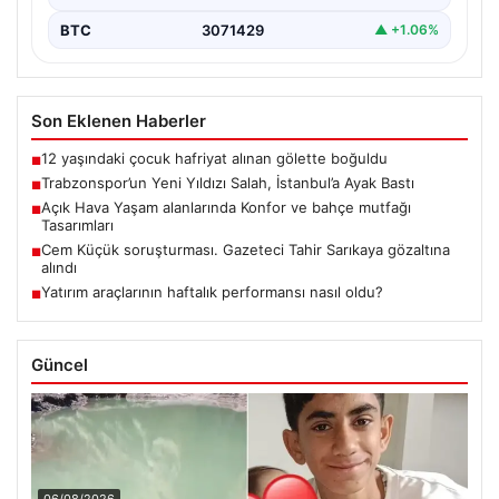
BTC
3071429
▲ +1.06%
Son Eklenen Haberler
12 yaşındaki çocuk hafriyat alınan gölette boğuldu
■
Trabzonspor’un Yeni Yıldızı Salah, İstanbul’a Ayak Bastı
■
Açık Hava Yaşam alanlarında Konfor ve bahçe mutfağı
■
Tasarımları
Cem Küçük soruşturması. Gazeteci Tahir Sarıkaya gözaltına
■
alındı
Yatırım araçlarının haftalık performansı nasıl oldu?
■
Güncel
06/08/2026