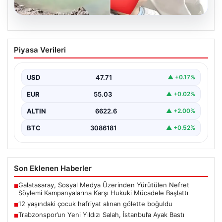
06.08.2026
12 yaşındaki çocuk hafriyat alınan
Piyasa Verileri
gölette boğuldu
{“title”: “12 Yaşındaki Çocuk Hafriyat Alınan Gölette
Boğuldu”, “content”: “ Erzurum’un Oltu ilçesinde
USD
47.71
▲ +0.17%
gerçekleşen…
EUR
55.03
▲ +0.02%
ALTIN
6622.6
▲ +2.00%
BTC
3086181
▲ +0.52%
Son Eklenen Haberler
Galatasaray, Sosyal Medya Üzerinden Yürütülen Nefret
■
Söylemi Kampanyalarına Karşı Hukuki Mücadele Başlattı
12 yaşındaki çocuk hafriyat alınan gölette boğuldu
■
Trabzonspor’un Yeni Yıldızı Salah, İstanbul’a Ayak Bastı
■