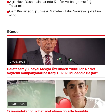
Açık Hava Yaşam alanlarında Konfor ve bahçe mutfağı
■
Tasarımları
Cem Küçük soruşturması. Gazeteci Tahir Sarıkaya gözaltına
■
alındı
Güncel
07/08/2026
Galatasaray, Sosyal Medya Üzerinden Yürütülen Nefret
Söylemi Kampanyalarına Karşı Hukuki Mücadele Başlattı
06/08/2026
12 yaşındaki çocuk hafriyat alınan gölette boğuldu