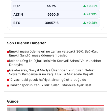
EUR
55.25
▲ +0.32%
ALTIN
6660.6
▲ +2.59%
BTC
3095716
▲ +0.28%
Son Eklenen Haberler
Emekli maaşı ödemeleri ne zaman yatacak? SGK, Bağ-Kur,
■
Emekli Sandığı maaş ödemeleri başladı
Kelebek.Org İle Dijital İletişimin Seviyeli Adresi Ve Muhabbet
■
Deneyimi
Galatasaray, Sosyal Medya Üzerinden Yürütülen Nefret
■
Söylemi Kampanyalarına Karşı Hukuki Mücadele Başlattı
12 yaşındaki çocuk hafriyat alınan gölette boğuldu
■
Trabzonspor’un Yeni Yıldızı Salah, İstanbul’a Ayak Bastı
■
Güncel