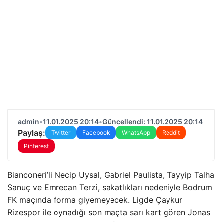
admin
•
11.01.2025 20:14
•
Güncellendi: 11.01.2025 20:14
Paylaş:
Twitter
Facebook
WhatsApp
Reddit
Pinterest
Bianconeri’li Necip Uysal, Gabriel Paulista, Tayyip Talha
Sanuç ve Emrecan Terzi, sakatlıkları nedeniyle Bodrum
FK maçında forma giyemeyecek. Ligde Çaykur
Rizespor ile oynadığı son maçta sarı kart gören Jonas