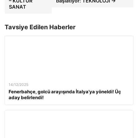
– KÜLTÜR
başlatıyor: TEKNOLOJİ →
SANAT
Tavsiye Edilen Haberler
14/12/2025
Fenerbahçe, golcü arayışında İtalya’ya yöneldi! Üç
aday belirlendi!