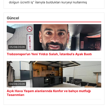
Güncel
05/08/2026
Trabzonspor’un Yeni Yıldızı Salah, İstanbul’a Ayak Bastı
04/08/2026
Açık Hava Yaşam alanlarında Konfor ve bahçe mutfağı
Tasarımları