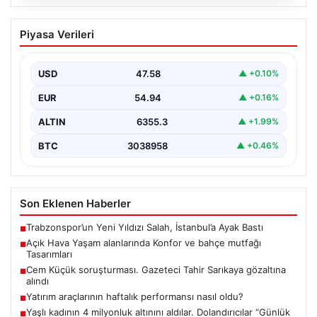
Cem Küçük soruşturması. Gazeteci
Piyasa Verileri
Tahir Sarıkaya gözaltına alındı
{“title”: “Cem Küçük Soruşturmasıyla İlgili Gözaltılar
Devam Ediyor”, “content”: “ Son dönemde gündemde
USD
47.58
▲ +0.10%
olan…
EUR
54.94
▲ +0.16%
ALTIN
6355.3
▲ +1.99%
BTC
3038958
▲ +0.46%
Son Eklenen Haberler
Trabzonspor’un Yeni Yıldızı Salah, İstanbul’a Ayak Bastı
■
Açık Hava Yaşam alanlarında Konfor ve bahçe mutfağı
■
Tasarımları
Cem Küçük soruşturması. Gazeteci Tahir Sarıkaya gözaltına
■
alındı
Yatırım araçlarının haftalık performansı nasıl oldu?
■
Yaşlı kadının 4 milyonluk altınını aldılar. Dolandırıcılar “Günlük
■
dolgun ücretli iş” ilanıyla buldukları kuryeyi kullanmış