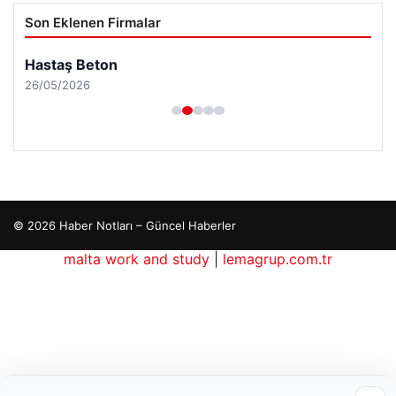
Son Eklenen Firmalar
Hastaş Beton
26/05/2026
© 2026 Haber Notları – Güncel Haberler
malta work and study
|
lemagrup.com.tr
tcio