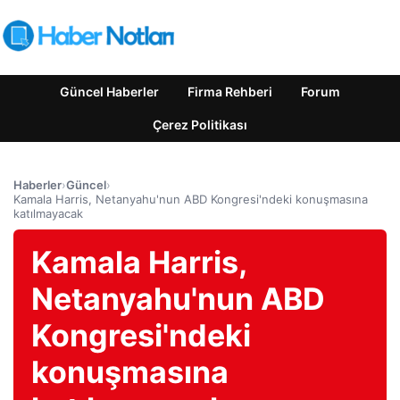
Güncel Haberler
Firma Rehberi
Forum
Çerez Politikası
Haberler
›
Güncel
›
Kamala Harris, Netanyahu'nun ABD Kongresi'ndeki konuşmasına
katılmayacak
Kamala Harris,
Netanyahu'nun ABD
Kongresi'ndeki
konuşmasına