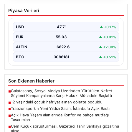
12 yaşındaki çocuk hafriyat alınan
Piyasa Verileri
gölette boğuldu
{“title”: “12 Yaşındaki Çocuk Hafriyat Alınan Gölette
Boğuldu”, “content”: “ Erzurum’un Oltu ilçesinde
USD
47.71
▲ +0.17%
gerçekleşen…
EUR
55.03
▲ +0.02%
ALTIN
6622.6
▲ +2.00%
BTC
3086181
▲ +0.52%
Son Eklenen Haberler
Galatasaray, Sosyal Medya Üzerinden Yürütülen Nefret
■
Söylemi Kampanyalarına Karşı Hukuki Mücadele Başlattı
12 yaşındaki çocuk hafriyat alınan gölette boğuldu
■
Trabzonspor’un Yeni Yıldızı Salah, İstanbul’a Ayak Bastı
■
Açık Hava Yaşam alanlarında Konfor ve bahçe mutfağı
■
Tasarımları
Cem Küçük soruşturması. Gazeteci Tahir Sarıkaya gözaltına
■
alındı