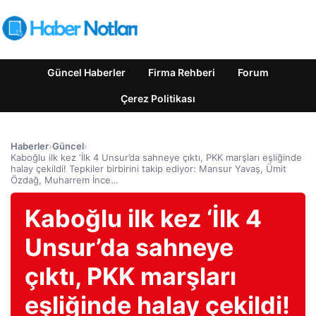
Güncel Haberler
Firma Rehberi
Forum
Çerez Politikası
Haberler
›
Güncel
›
Kaboğlu ilk kez ‘İlk 4 Unsur’da sahneye çıktı, PKK marşları eşliğinde
halay çekildi! Tepkiler birbirini takip ediyor: Mansur Yavaş, Ümit
Özdağ, Muharrem İnce…
Kaboğlu ilk kez ‘İlk 4
Unsur’da sahneye
çıktı, PKK marşları
eşliğinde halay çekildi!