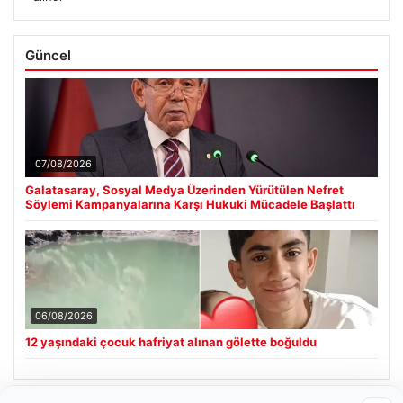
Güncel
07/08/2026
Galatasaray, Sosyal Medya Üzerinden Yürütülen Nefret
Söylemi Kampanyalarına Karşı Hukuki Mücadele Başlattı
06/08/2026
12 yaşındaki çocuk hafriyat alınan gölette boğuldu