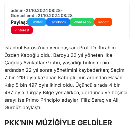
admin
•
21.10.2024 08:28
•
Güncellendi: 21.10.2024 08:28
Paylaş:
Twitter
Facebook
WhatsApp
Reddit
Pinterest
İstanbul Barosu’nun yeni başkanı Prof. Dr. İbrahim
Özden Kaboğlu oldu. Baroyu 22 yıl yöneten İlke
Çağdaş Avukatlar Grubu, yaşadığı bölünmenin
ardından 22 yıl sonra yönetimini kaybederken; Seçimi
7 bin 219 oyla kazanan Kaboğlu’nun ardından Hasan
Kılıç 5 bin 497 oyla ikinci oldu. Üçüncü sırada 4 bin
497 oyla Turgay Bilge yer alırken, dördüncü ve beşinci
sırayı ise Primo Principio adayları Filiz Saraç ve Ali
Gürbüz paylaştı.
PKK’NIN MÜZİĞİYLE GELDİLER