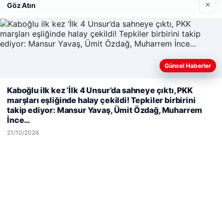
×
Göz Atın
Son Eklenen Firmalar
Hastaş Beton
26/05/2026
Güncel Haberler
Kaboğlu ilk kez ‘İlk 4 Unsur’da sahneye çıktı, PKK
Web sitemizi nasıl kullandığınızı daha iyi anlayabilmek,
marşları eşliğinde halay çekildi! Tepkiler birbirini
deneyiminizi kişiselleştirmek ve geliştirmek amacıyla çerezler
takip ediyor: Mansur Yavaş, Ümit Özdağ, Muharrem
kullanıyoruz.
Çerez Politikamız
İnce…
© 2026 Haber Notları – Güncel Haberler
Reddet
Kabul Et
21/10/2024
malta work and study
|
lemagrup.com.tr
betcio