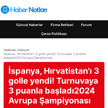
Güncel Haberler
Firma Rehberi
Forum
Çerez Politikası
Haberler
›
Güncel
›
İspanya, Hırvatistan'ı 3 golle yendi! Turnuvaya 3 puanla
başladı2024 Avrupa Şampiyonası
İspanya, Hırvatistan'ı 3
golle yendi! Turnuvaya
3 puanla başladı2024
Avrupa Şampiyonası