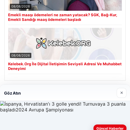
08/08/2026
Emekli maaşı ödemeleri ne zaman yatacak? SGK, Bağ-Kur,
Emekli Sandığı maaş ödemeleri başladı
08/08/2026
Kelebek.Org İle Dijital İletişimin Seviyeli Adresi Ve Muhabbet
Deneyimi
Son Eklenen Firmalar
×
Göz Atın
Güncel Haberler