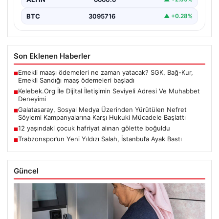
BTC
3095716
▲ +0.28%
Son Eklenen Haberler
Emekli maaşı ödemeleri ne zaman yatacak? SGK, Bağ-Kur,
■
Emekli Sandığı maaş ödemeleri başladı
Kelebek.Org İle Dijital İletişimin Seviyeli Adresi Ve Muhabbet
■
Deneyimi
Galatasaray, Sosyal Medya Üzerinden Yürütülen Nefret
■
Söylemi Kampanyalarına Karşı Hukuki Mücadele Başlattı
12 yaşındaki çocuk hafriyat alınan gölette boğuldu
■
Trabzonspor’un Yeni Yıldızı Salah, İstanbul’a Ayak Bastı
■
Güncel