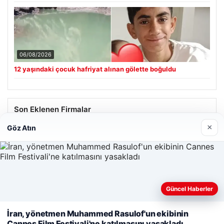
06/08/2026
12 yaşındaki çocuk hafriyat alınan gölette boğuldu
Son Eklenen Firmalar
×
Göz Atın
Güncel Haberler
Web sitemizi nasıl kullandığınızı daha iyi anlayabilmek,
deneyiminizi kişiselleştirmek ve geliştirmek amacıyla çerezler
İran, yönetmen Muhammed Rasulof'un ekibinin
kullanıyoruz.
Çerez Politikamız
Cannes Film Festivali'ne katılmasını yasakladı