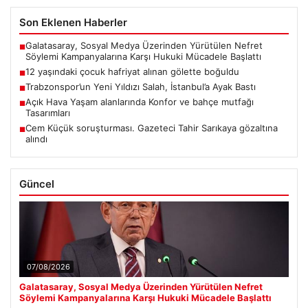
Son Eklenen Haberler
Galatasaray, Sosyal Medya Üzerinden Yürütülen Nefret
■
Söylemi Kampanyalarına Karşı Hukuki Mücadele Başlattı
12 yaşındaki çocuk hafriyat alınan gölette boğuldu
■
Trabzonspor’un Yeni Yıldızı Salah, İstanbul’a Ayak Bastı
■
Açık Hava Yaşam alanlarında Konfor ve bahçe mutfağı
■
Tasarımları
Cem Küçük soruşturması. Gazeteci Tahir Sarıkaya gözaltına
■
alındı
Güncel
07/08/2026
Galatasaray, Sosyal Medya Üzerinden Yürütülen Nefret
Söylemi Kampanyalarına Karşı Hukuki Mücadele Başlattı