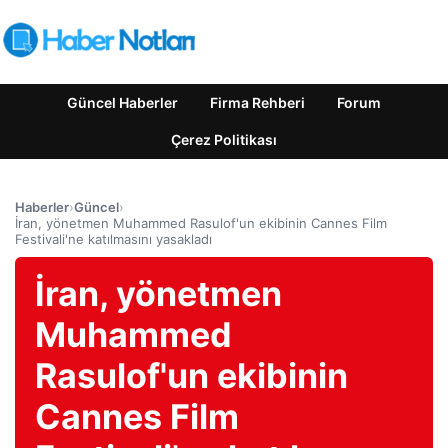
Güncel Haberler
Firma Rehberi
Forum
Çerez Politikası
Haberler
›
Güncel
›
İran, yönetmen Muhammed Rasulof'un ekibinin Cannes Film
Festivali'ne katılmasını yasakladı
İran, yönetmen
Muhammed
Rasulof'un ekibinin
Cannes Film