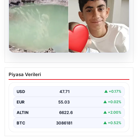
06.08.2026
12 yaşındaki çocuk hafriyat alınan
Piyasa Verileri
gölette boğuldu
{“title”: “12 Yaşındaki Çocuk Hafriyat Alınan Gölette
Boğuldu”, “content”: “ Erzurum’un Oltu ilçesinde
USD
47.71
▲ +0.17%
gerçekleşen…
EUR
55.03
▲ +0.02%
ALTIN
6622.6
▲ +2.00%
BTC
3086181
▲ +0.52%