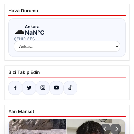
Hava Durumu
☁
Ankara
NaN°C
ŞEHIR SEÇ
Bizi Takip Edin
Yan Manşet