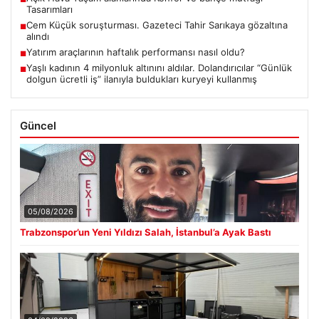
Tasarımları
Cem Küçük soruşturması. Gazeteci Tahir Sarıkaya gözaltına
■
alındı
Yatırım araçlarının haftalık performansı nasıl oldu?
■
Yaşlı kadının 4 milyonluk altınını aldılar. Dolandırıcılar “Günlük
■
dolgun ücretli iş” ilanıyla buldukları kuryeyi kullanmış
Güncel
05/08/2026
Trabzonspor’un Yeni Yıldızı Salah, İstanbul’a Ayak Bastı