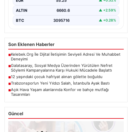
EUR
55.25
▲ +0.32%
sosyal medya platformlarında artış gösteren nefret
söylemi ve…
ALTIN
6660.6
▲ +2.59%
BTC
3095716
▲ +0.28%
Son Eklenen Haberler
Kelebek.Org İle Dijital İletişimin Seviyeli Adresi Ve Muhabbet
■
Deneyimi
Galatasaray, Sosyal Medya Üzerinden Yürütülen Nefret
■
Söylemi Kampanyalarına Karşı Hukuki Mücadele Başlattı
12 yaşındaki çocuk hafriyat alınan gölette boğuldu
■
Trabzonspor’un Yeni Yıldızı Salah, İstanbul’a Ayak Bastı
■
Açık Hava Yaşam alanlarında Konfor ve bahçe mutfağı
■
Tasarımları
Güncel