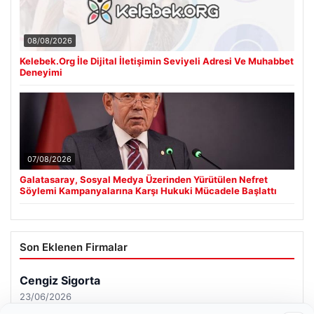
08/08/2026
Kelebek.Org İle Dijital İletişimin Seviyeli Adresi Ve Muhabbet
Deneyimi
07/08/2026
Galatasaray, Sosyal Medya Üzerinden Yürütülen Nefret
Söylemi Kampanyalarına Karşı Hukuki Mücadele Başlattı
Son Eklenen Firmalar