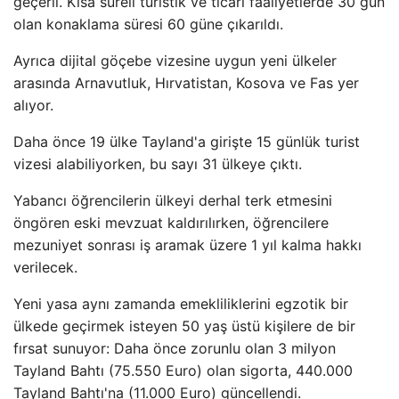
geçerli. Kısa süreli turistik ve ticari faaliyetlerde 30 gün
olan konaklama süresi 60 güne çıkarıldı.
Ayrıca dijital göçebe vizesine uygun yeni ülkeler
arasında Arnavutluk, Hırvatistan, Kosova ve Fas yer
alıyor.
Daha önce 19 ülke Tayland'a girişte 15 günlük turist
vizesi alabiliyorken, bu sayı 31 ülkeye çıktı.
Yabancı öğrencilerin ülkeyi derhal terk etmesini
öngören eski mevzuat kaldırılırken, öğrencilere
mezuniyet sonrası iş aramak üzere 1 yıl kalma hakkı
verilecek.
Yeni yasa aynı zamanda emekliliklerini egzotik bir
ülkede geçirmek isteyen 50 yaş üstü kişilere de bir
fırsat sunuyor: Daha önce zorunlu olan 3 milyon
Tayland Bahtı (75.550 Euro) olan sigorta, 440.000
Tayland Bahtı'na (11.000 Euro) güncellendi.