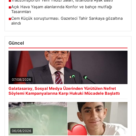
Trabzonspor’un Yeni Yıldızı Salah, İstanbul’a Ayak Bastı
■
Açık Hava Yaşam alanlarında Konfor ve bahçe mutfağı
■
Tasarımları
Cem Küçük soruşturması. Gazeteci Tahir Sarıkaya gözaltına
■
alındı
Güncel
07/08/2026
Galatasaray, Sosyal Medya Üzerinden Yürütülen Nefret
Söylemi Kampanyalarına Karşı Hukuki Mücadele Başlattı
06/08/2026