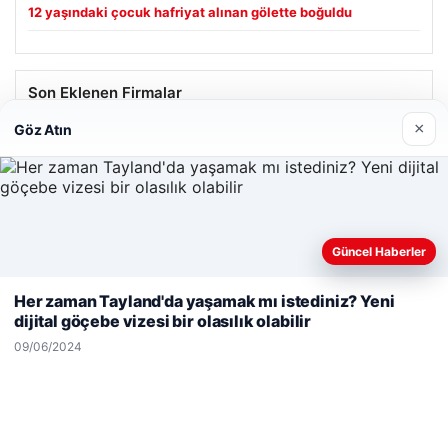
12 yaşındaki çocuk hafriyat alınan gölette boğuldu
Son Eklenen Firmalar
×
Göz Atın
Hastaş Beton
26/05/2026
Güncel Haberler
Web sitemizi nasıl kullandığınızı daha iyi anlayabilmek,
deneyiminizi kişiselleştirmek ve geliştirmek amacıyla çerezler
Her zaman Tayland'da yaşamak mı istediniz? Yeni
kullanıyoruz.
Çerez Politikamız
dijital göçebe vizesi bir olasılık olabilir
© 2026 Haber Notları – Güncel Haberler
Reddet
Kabul Et
09/06/2024
malta work and study
|
lemagrup.com.tr
io