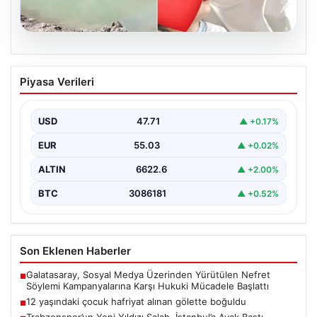
06.08.2026
12 yaşındaki çocuk hafriyat alınan
Piyasa Verileri
gölette boğuldu
{“title”: “12 Yaşındaki Çocuk Hafriyat Alınan Gölette
Boğuldu”, “content”: “ Erzurum’un Oltu ilçesinde
USD
47.71
▲ +0.17%
gerçekleşen…
EUR
55.03
▲ +0.02%
ALTIN
6622.6
▲ +2.00%
BTC
3086181
▲ +0.52%
Son Eklenen Haberler
Galatasaray, Sosyal Medya Üzerinden Yürütülen Nefret
■
Söylemi Kampanyalarına Karşı Hukuki Mücadele Başlattı
12 yaşındaki çocuk hafriyat alınan gölette boğuldu
■