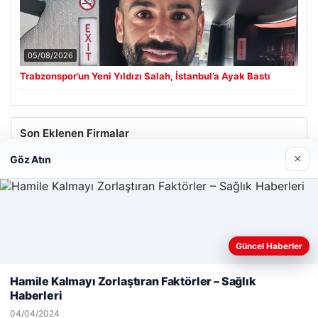
05/08/2026
Trabzonspor’un Yeni Yıldızı Salah, İstanbul’a Ayak Bastı
Son Eklenen Firmalar
×
Göz Atın
Güncel Haberler
Web sitemizi nasıl kullandığınızı daha iyi anlayabilmek,
deneyiminizi kişiselleştirmek ve geliştirmek amacıyla çerezler
Hamile Kalmayı Zorlaştıran Faktörler – Sağlık
kullanıyoruz.
Çerez Politikamız
Haberleri
Reddet
Kabul Et
04/04/2024