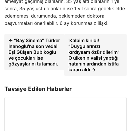
ameliyat geçirmiş olanların, 35 yaş altı olanların 1 yıl
sonra, 35 yaş üstü olanların ise 1 yıl sonra gebelik elde
edememesi durumunda, beklemeden doktora
başvurmaları önerilebilir. 6 ay korunmasız ilişki.
← “Bay Sinema” Türker
'Kalbim kırıldı!
İnanoğlu'na son veda!
“Duygularınızı
Eşi Gülşen Bubikoğlu
kırdıysam özür dilerim”
ve çocukları ise
O ülkenin valisi yaptığı
gözyaşlarını tutamadı.
hatanın ardından istifa
kararı aldı →
Tavsiye Edilen Haberler