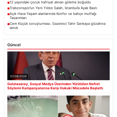
12 yaşındaki çocuk hafriyat alınan gölette boğuldu
■
Trabzonspor’un Yeni Yıldızı Salah, İstanbul’a Ayak Bastı
■
Açık Hava Yaşam alanlarında Konfor ve bahçe mutfağı
■
Tasarımları
Cem Küçük soruşturması. Gazeteci Tahir Sarıkaya gözaltına
■
alındı
Güncel
07/08/2026
Galatasaray, Sosyal Medya Üzerinden Yürütülen Nefret
Söylemi Kampanyalarına Karşı Hukuki Mücadele Başlattı