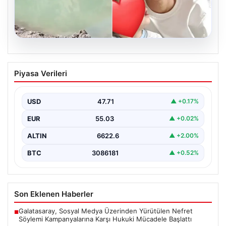
06.08.2026
12 yaşındaki çocuk hafriyat alınan
Piyasa Verileri
gölette boğuldu
{“title”: “12 Yaşındaki Çocuk Hafriyat Alınan Gölette
Boğuldu”, “content”: “ Erzurum’un Oltu ilçesinde
USD
47.71
▲ +0.17%
gerçekleşen…
EUR
55.03
▲ +0.02%
ALTIN
6622.6
▲ +2.00%
BTC
3086181
▲ +0.52%
Son Eklenen Haberler
Galatasaray, Sosyal Medya Üzerinden Yürütülen Nefret
■
Söylemi Kampanyalarına Karşı Hukuki Mücadele Başlattı