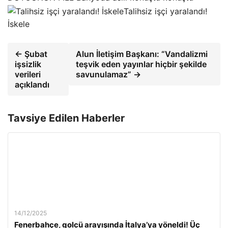
Talihsiz işçi yaralandı!
İskele
← Şubat
Alun İletişim Başkanı: “Vandalizmi
işsizlik
teşvik eden yayınlar hiçbir şekilde
verileri
savunulamaz” →
açıklandı
Tavsiye Edilen Haberler
14/12/2025
Fenerbahçe, golcü arayışında İtalya’ya yöneldi! Üç