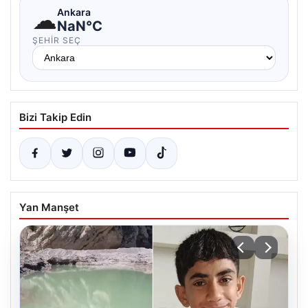
☁
Ankara
NaN°C
ŞEHIR SEÇ
Bizi Takip Edin
Yan Manşet