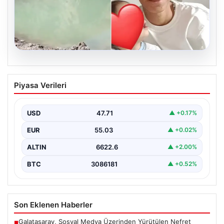
06.08.2026
12 yaşındaki çocuk hafriyat alınan
Piyasa Verileri
gölette boğuldu
{“title”: “12 Yaşındaki Çocuk Hafriyat Alınan Gölette
Boğuldu”, “content”: “ Erzurum’un Oltu ilçesinde
USD
47.71
▲ +0.17%
gerçekleşen…
EUR
55.03
▲ +0.02%
ALTIN
6622.6
▲ +2.00%
BTC
3086181
▲ +0.52%
Son Eklenen Haberler
Galatasaray, Sosyal Medya Üzerinden Yürütülen Nefret
■