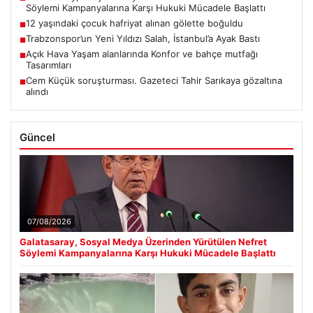
Söylemi Kampanyalarına Karşı Hukuki Mücadele Başlattı
12 yaşındaki çocuk hafriyat alınan gölette boğuldu
■
Trabzonspor’un Yeni Yıldızı Salah, İstanbul’a Ayak Bastı
■
Açık Hava Yaşam alanlarında Konfor ve bahçe mutfağı
■
Tasarımları
Cem Küçük soruşturması. Gazeteci Tahir Sarıkaya gözaltına
■
alındı
Güncel
07/08/2026
Galatasaray, Sosyal Medya Üzerinden Yürütülen Nefret
Söylemi Kampanyalarına Karşı Hukuki Mücadele Başlattı