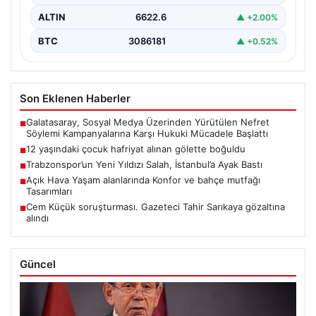
ALTIN
6622.6
▲ +2.00%
BTC
3086181
▲ +0.52%
Son Eklenen Haberler
Galatasaray, Sosyal Medya Üzerinden Yürütülen Nefret
■
Söylemi Kampanyalarına Karşı Hukuki Mücadele Başlattı
12 yaşındaki çocuk hafriyat alınan gölette boğuldu
■
Trabzonspor’un Yeni Yıldızı Salah, İstanbul’a Ayak Bastı
■
Açık Hava Yaşam alanlarında Konfor ve bahçe mutfağı
■
Tasarımları
Cem Küçük soruşturması. Gazeteci Tahir Sarıkaya gözaltına
■
alındı
Güncel