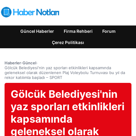
Güncel Haberler
Firma Rehberi
Forum
Çerez Politikası
Haberler
›
Güncel
›
Gölcük Belediyesi'nin yaz sporları etkinlikleri kapsamında
geleneksel olarak düzenlenen Plaj Voleybolu Turnuvası bu yıl da
rekor katılımla başladı – SPORT
Gölcük Belediyesi'nin
yaz sporları etkinlikleri
kapsamında
geleneksel olarak