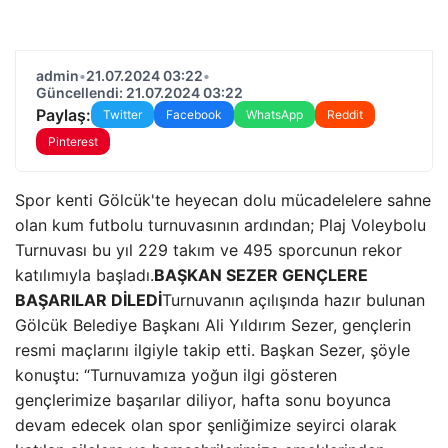
admin
•
21.07.2024 03:22
•
Güncellendi: 21.07.2024 03:22
Paylaş:
Twitter
Facebook
WhatsApp
Reddit
Pinterest
Spor kenti Gölcük'te heyecan dolu mücadelelere sahne
olan kum futbolu turnuvasının ardından; Plaj Voleybolu
Turnuvası bu yıl 229 takım ve 495 sporcunun rekor
katılımıyla başladı.
BAŞKAN SEZER GENÇLERE
BAŞARILAR DİLEDİ
Turnuvanın açılışında hazır bulunan
Gölcük Belediye Başkanı Ali Yıldırım Sezer, gençlerin
resmi maçlarını ilgiyle takip etti. Başkan Sezer, şöyle
konuştu: “Turnuvamıza yoğun ilgi gösteren
gençlerimize başarılar diliyor, hafta sonu boyunca
devam edecek olan spor şenliğimize seyirci olarak