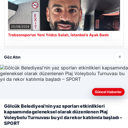
05/08/2026
Trabzonspor’un Yeni Yıldızı Salah, İstanbul’a Ayak Bastı
×
Göz Atın
Son Eklenen Firmalar
Güncel Haberler
Gölcük Belediyesi'nin yaz sporları etkinlikleri
Web sitemizi nasıl kullandığınızı daha iyi anlayabilmek,
kapsamında geleneksel olarak düzenlenen Plaj
deneyiminizi kişiselleştirmek ve geliştirmek amacıyla çerezler
Voleybolu Turnuvası bu yıl da rekor katılımla başladı –
kullanıyoruz.
Çerez Politikamız
SPORT
Reddet
Kabul Et