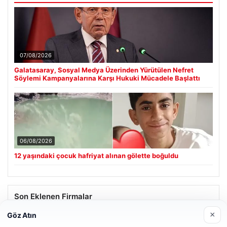
07/08/2026
Galatasaray, Sosyal Medya Üzerinden Yürütülen Nefret
Söylemi Kampanyalarına Karşı Hukuki Mücadele Başlattı
06/08/2026
12 yaşındaki çocuk hafriyat alınan gölette boğuldu
Son Eklenen Firmalar
×
Göz Atın