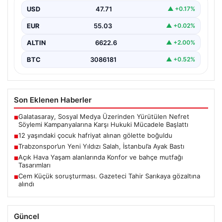
Boğuldu”, “content”: “ Erzurum’un Oltu ilçesinde
USD
47.71
▲ +0.17%
gerçekleşen…
EUR
55.03
▲ +0.02%
ALTIN
6622.6
▲ +2.00%
BTC
3086181
▲ +0.52%
Son Eklenen Haberler
Galatasaray, Sosyal Medya Üzerinden Yürütülen Nefret
■
Söylemi Kampanyalarına Karşı Hukuki Mücadele Başlattı
12 yaşındaki çocuk hafriyat alınan gölette boğuldu
■
Trabzonspor’un Yeni Yıldızı Salah, İstanbul’a Ayak Bastı
■
Açık Hava Yaşam alanlarında Konfor ve bahçe mutfağı
■
Tasarımları
Cem Küçük soruşturması. Gazeteci Tahir Sarıkaya gözaltına
■
alındı
Güncel