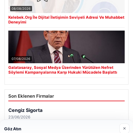
08/08/2026
Kelebek.Org İle Dijital İletişimin Seviyeli Adresi Ve Muhabbet
Deneyimi
07/08/2026
Galatasaray, Sosyal Medya Üzerinden Yürütülen Nefret
Söylemi Kampanyalarına Karşı Hukuki Mücadele Başlattı
Son Eklenen Firmalar
×
Göz Atın