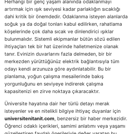
Herhangi bir genç yaşam alanında odaklanmayı
artırmak için ışık seviyesi kadar parlaklığın sıcaklığı
dahi kritik bir önemdedir. Odaklanma isteyen alanlarda
soğuk ya da doğal tonları kabul edilirken, rahatlama
köşelerinde çok daha sıcak ve dinlendirici ışıklar
bulunmalıdır. Sistemli ekipmanlar bütün sözü edilen
ihtiyaçları tek bir hat üzerinde halletmenize olanak
tanır. Evinizin duvarlarını fazla delmeden, bir bir
merkezden yürüttüğünüz elektrik bağlantısıyla tüm
odayı kendi arzunuza göre aydınlatabilir. Bu bir
planlama, yoğun çalışma mesailerinde bakış
yorgunluğunu en seviyeye indirerek çalışma
kapasitenizi en zirve noktaya çıkaracaktır.
Üniversite hayatına dair her türlü detayı merak
isteyenler ve en nitelikli bilgiye ihtiyaç duyanlar için
universitenitanit.com
, benzersiz bir haber merkezidir.
Öğrenci odaklı içerikleri, samimi anlatımı veya yaşamı
güzelleştiren faydalı önerileriyle değer yaratan bu