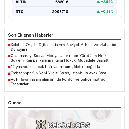
ALTIN
6660.6
▲ +2.59%
BTC
3095716
▲ +0.28%
Son Eklenen Haberler
Kelebek.Org İle Dijital İletişimin Seviyeli Adresi Ve Muhabbet
■
Deneyimi
Galatasaray, Sosyal Medya Üzerinden Yürütülen Nefret
■
Söylemi Kampanyalarına Karşı Hukuki Mücadele Başlattı
12 yaşındaki çocuk hafriyat alınan gölette boğuldu
■
Trabzonspor’un Yeni Yıldızı Salah, İstanbul’a Ayak Bastı
■
Açık Hava Yaşam alanlarında Konfor ve bahçe mutfağı
■
Tasarımları
Güncel