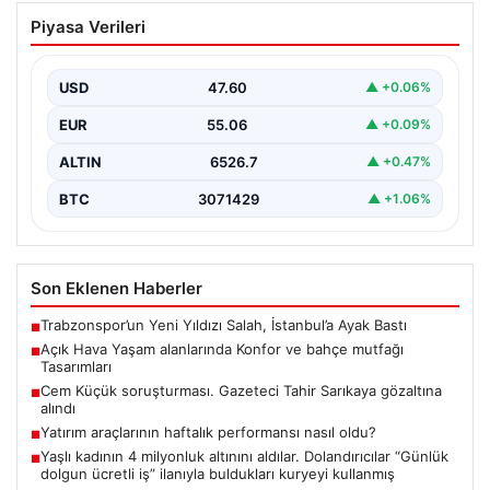
Açık Hava Yaşam alanlarında Konfor ve
Piyasa Verileri
bahçe mutfağı Tasarımları
Belli ki bahçe dinlenme alanları, villaların en önemli
alanlarından biri durumuna ulaşmıştır. Bahçeyle
USD
47.60
▲ +0.06%
uyumlu…
EUR
55.06
▲ +0.09%
ALTIN
6526.7
▲ +0.47%
BTC
3071429
▲ +1.06%
Son Eklenen Haberler
Trabzonspor’un Yeni Yıldızı Salah, İstanbul’a Ayak Bastı
■
Açık Hava Yaşam alanlarında Konfor ve bahçe mutfağı
■
Tasarımları
Cem Küçük soruşturması. Gazeteci Tahir Sarıkaya gözaltına
■
alındı
Yatırım araçlarının haftalık performansı nasıl oldu?
■
Yaşlı kadının 4 milyonluk altınını aldılar. Dolandırıcılar “Günlük
■
dolgun ücretli iş” ilanıyla buldukları kuryeyi kullanmış