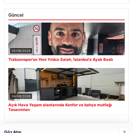
Güncel
05/08/2026
Trabzonspor’un Yeni Yıldızı Salah, İstanbul’a Ayak Bastı
04/08/2026
Açık Hava Yaşam alanlarında Konfor ve bahçe mutfağı
Tasarımları
×
Göz Atın