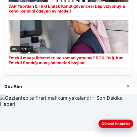
DAP Yapı’dan bir ilk! Emlak Konut güvencesi Dap vizyonuyla
kendi kendini ödeyen ev modeli
08/08/2026
Emekli maaşı ödemeleri ne zaman yatacak? SGK, Bağ-Kur,
Emekli Sandığı maaş ödemeleri başladı
×
Göz Atın
Son Eklenen Firmalar
Güncel Haberler
Web sitemizi nasıl kullandığınızı daha iyi anlayabilmek,
deneyiminizi kişiselleştirmek ve geliştirmek amacıyla çerezler