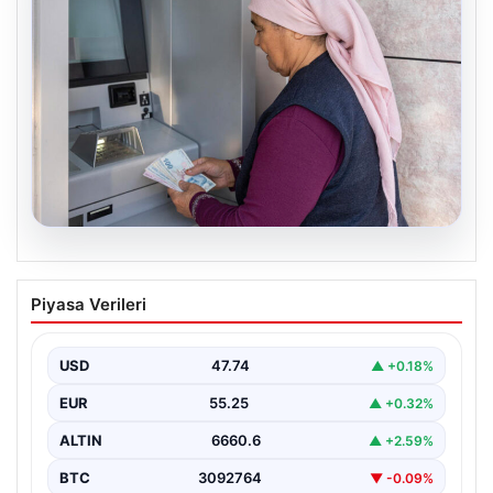
08.08.2026
Emekli maaşı ödemeleri ne zaman
Piyasa Verileri
yatacak? SGK, Bağ-Kur, Emekli Sandığı
maaş ödemeleri başladı
USD
47.74
▲ +0.18%
EUR
55.25
▲ +0.32%
ALTIN
6660.6
▲ +2.59%
BTC
3092764
▼ -0.09%