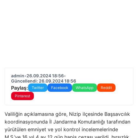
admin
•
26.09.2024 18:56
•
Güncellendi: 26.09.2024 18:56
Paylaş:
Twitter
Facebook
WhatsApp
Reddit
Pinterest
Valiliğin açıklamasına göre, Nizip ilçesinde Başsavcılık
koordinasyonunda İl Jandarma Komutanlığı tarafından
yürütülen emniyet ve yol kontrol incelemelerinde
M.Ş.’ye 16 yıl 4 ay 12 gün hapis cezası verildi. hırsızlık