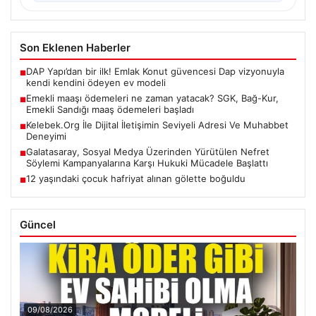
Son Eklenen Haberler
DAP Yapı’dan bir ilk! Emlak Konut güvencesi Dap vizyonuyla
■
kendi kendini ödeyen ev modeli
Emekli maaşı ödemeleri ne zaman yatacak? SGK, Bağ-Kur,
■
Emekli Sandığı maaş ödemeleri başladı
Kelebek.Org İle Dijital İletişimin Seviyeli Adresi Ve Muhabbet
■
Deneyimi
Galatasaray, Sosyal Medya Üzerinden Yürütülen Nefret
■
Söylemi Kampanyalarına Karşı Hukuki Mücadele Başlattı
12 yaşındaki çocuk hafriyat alınan gölette boğuldu
■
Güncel
09/08/2026