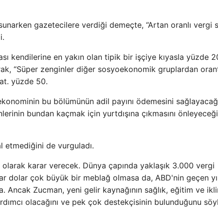
narken gazetecilere verdiği demeçte, “Artan oranlı vergi s
i.
sı kendilerine en yakın olan tipik bir işçiye kıyasla yüzde 
rak, “Süper zenginler diğer sosyoekonomik gruplardan orant
at. yüzde 50.
 ekonominin bu bölümünün adil payını ödemesini sağlayacağ
nlerinin bundan kaçmak için yurtdışına çıkmasını önleyeceği
l etmediğini de vurguladı.
z olarak karar verecek. Dünya çapında yaklaşık 3.000 vergi
ar dolar çok büyük bir meblağ olmasa da, ABD'nin geçen yıl
nda. Ancak Zucman, yeni gelir kaynağının sağlık, eğitim ve ikl
yardımcı olacağını ve pek çok destekçisinin bulunduğunu söy