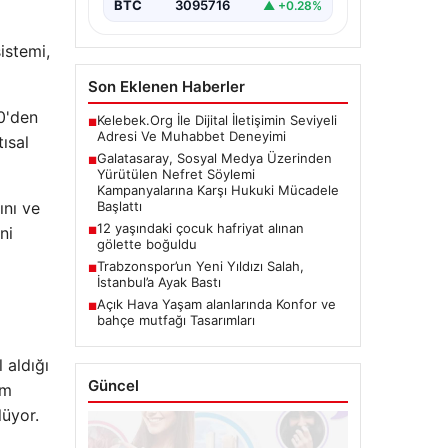
BTC
3095716
▲ +0.28%
platformlarında artış gösteren
nefret söylemi ve…
istemi,
Son Eklenen Haberler
20'den
Kelebek.Org İle Dijital İletişimin Seviyeli
■
Adresi Ve Muhabbet Deneyimi
ısal
Galatasaray, Sosyal Medya Üzerinden
■
Yürütülen Nefret Söylemi
Kampanyalarına Karşı Hukuki Mücadele
ını ve
Başlattı
12 yaşındaki çocuk hafriyat alınan
ni
■
gölette boğuldu
Trabzonspor’un Yeni Yıldızı Salah,
■
İstanbul’a Ayak Bastı
Açık Hava Yaşam alanlarında Konfor ve
■
bahçe mutfağı Tasarımları
 aldığı
Güncel
im
lüyor.