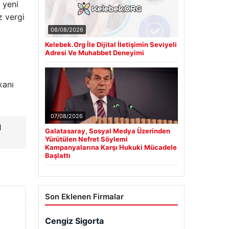
 yeni
z vergi
08/08/2026
Kelebek.Org İle Dijital İletişimin Seviyeli
Adresi Ve Muhabbet Deneyimi
kanı
07/08/2026
l
Galatasaray, Sosyal Medya Üzerinden
Yürütülen Nefret Söylemi
Kampanyalarına Karşı Hukuki Mücadele
Başlattı
Son Eklenen Firmalar
Cengiz Sigorta