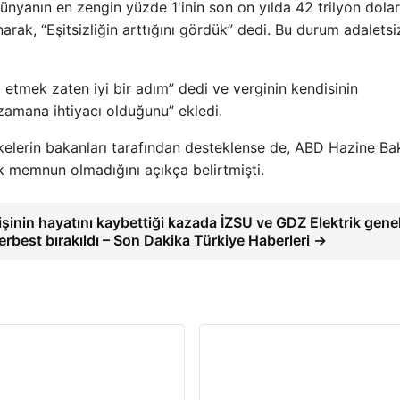
ünyanın en zengin yüzde 1'inin son on yılda 42 trilyon dolar
narak, “Eşitsizliğin arttığını gördük” dedi. Bu durum adaletsi
 etmek zaten iyi bir adım” dedi ve verginin kendisinin
zamana ihtiyacı olduğunu” ekledi.
kelerin bakanları tarafından desteklense de, ABD Hazine Ba
k memnun olmadığını açıkça belirtmişti.
kişinin hayatını kaybettiği kazada İZSU ve GDZ Elektrik gene
erbest bırakıldı – Son Dakika Türkiye Haberleri →