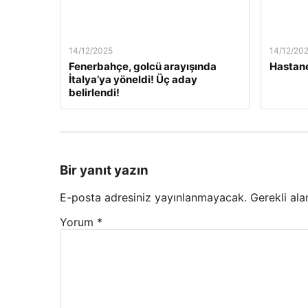
14/12/2025
14/12/20
Fenerbahçe, golcü arayışında
Hastane
İtalya’ya yöneldi! Üç aday
belirlendi!
Bir yanıt yazın
E-posta adresiniz yayınlanmayacak.
Gerekli ala
Yorum
*