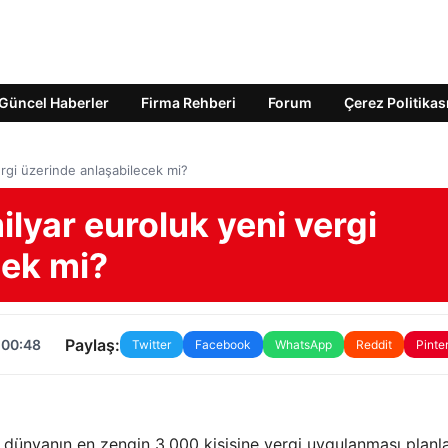
Güncel Haberler
Firma Rehberi
Forum
Çerez Politikas
rgi üzerinde anlaşabilecek mi?
lyar euroluk yeni vergi
cek mi?
Paylaş:
 00:48
Twitter
Facebook
WhatsApp
Reddit
Pinte
dünyanın en zengin 3.000 kişisine vergi uygulanması planla