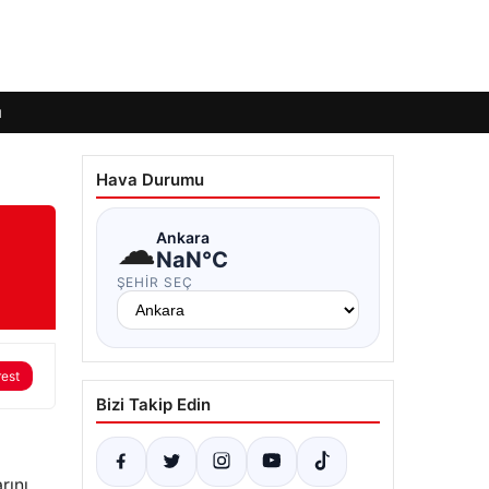
ı
Hava Durumu
☁
Ankara
NaN°C
ŞEHIR SEÇ
rest
Bizi Takip Edin
rını