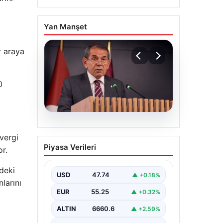
Yan Manşet
r araya
0
07.08.2026
vergi
Galatasaray, Sosyal
Piyasa Verileri
or.
Medya Üzerinden
Yürütülen Nefret
deki
Söylemi Kampanyalarına
USD
47.74
▲ +0.18%
larını
Karşı Hukuki Mücadele
EUR
55.25
▲ +0.32%
Başlattı
ALTIN
6660.6
▲ +2.59%
Galatasaray Spor Kulübü, son
zamanlarda özellikle sosyal medya