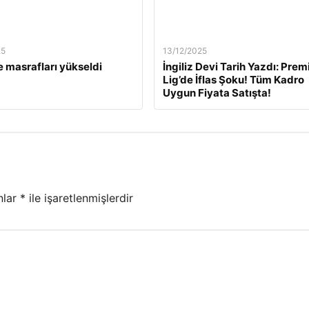
25
13/12/2025
 masrafları yükseldi
İngiliz Devi Tarih Yazdı: Prem
Lig’de İflas Şoku! Tüm Kadro
Uygun Fiyata Satışta!
nlar
*
ile işaretlenmişlerdir