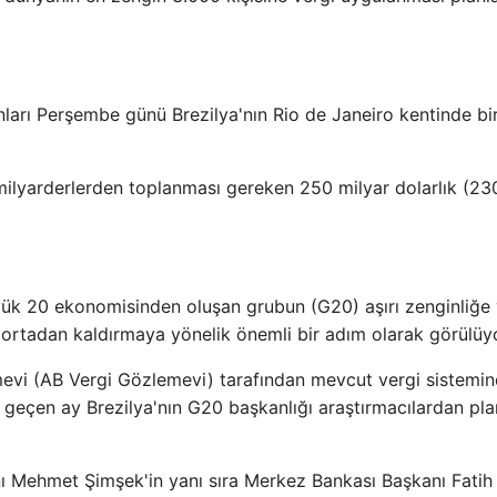
arı Perşembe günü Brezilya'nın Rio de Janeiro kentinde bi
ilyarderlerden toplanması gereken 250 milyar dolarlık (23
k 20 ekonomisinden oluşan grubun (G20) aşırı zenginliğe 
i ortadan kaldırmaya yönelik önemli bir adım olarak görülüy
emevi (AB Vergi Gözlemevi) tarafından mevcut vergi sistemin
e geçen ay Brezilya'nın G20 başkanlığı araştırmacılardan plan
nı Mehmet Şimşek'in yanı sıra Merkez Bankası Başkanı Fatih