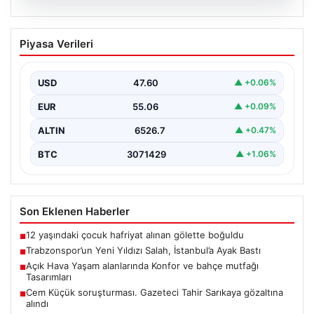
05.08.2026
Trabzonspor’un Yeni Yıldızı Salah,
Piyasa Verileri
İstanbul’a Ayak Bastı
Trabzonspor’un merakla beklenen yeni oyuncusu Salah,
İstanbul’a iniş yaptı. Havalimanında basın mensupları ve
USD
47.60
▲ +0.06%
kulüp…
EUR
55.06
▲ +0.09%
ALTIN
6526.7
▲ +0.47%
BTC
3071429
▲ +1.06%
Son Eklenen Haberler
12 yaşındaki çocuk hafriyat alınan gölette boğuldu
■
Trabzonspor’un Yeni Yıldızı Salah, İstanbul’a Ayak Bastı
■
Açık Hava Yaşam alanlarında Konfor ve bahçe mutfağı
■
Tasarımları
Cem Küçük soruşturması. Gazeteci Tahir Sarıkaya gözaltına
■
alındı