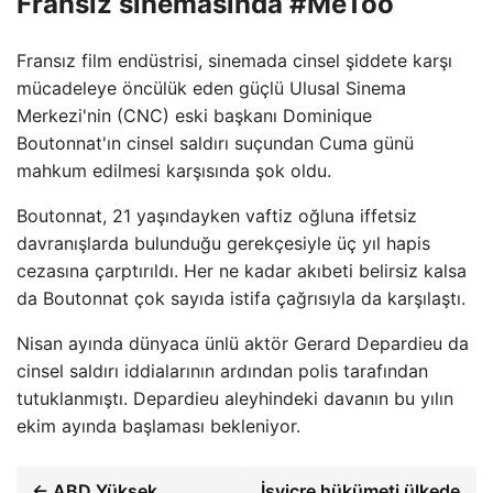
Fransız sinemasında #MeToo
Fransız film endüstrisi, sinemada cinsel şiddete karşı
mücadeleye öncülük eden güçlü Ulusal Sinema
Merkezi'nin (CNC) eski başkanı Dominique
Boutonnat'ın cinsel saldırı suçundan Cuma günü
mahkum edilmesi karşısında şok oldu.
Boutonnat, 21 yaşındayken vaftiz oğluna iffetsiz
davranışlarda bulunduğu gerekçesiyle üç yıl hapis
cezasına çarptırıldı. Her ne kadar akıbeti belirsiz kalsa
da Boutonnat çok sayıda istifa çağrısıyla da karşılaştı.
Nisan ayında dünyaca ünlü aktör Gerard Depardieu da
cinsel saldırı iddialarının ardından polis tarafından
tutuklanmıştı. Depardieu aleyhindeki davanın bu yılın
ekim ayında başlaması bekleniyor.
← ABD Yüksek
İsviçre hükümeti ülkede