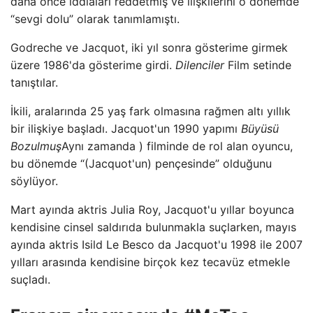
daha önce iddiaları reddetmiş ve ilişkilerini o dönemde
“sevgi dolu” olarak tanımlamıştı.
Godreche ve Jacquot, iki yıl sonra gösterime girmek
üzere 1986'da gösterime girdi.
Dilenciler
Film setinde
tanıştılar.
İkili, aralarında 25 yaş fark olmasına rağmen altı yıllık
bir ilişkiye başladı. Jacquot'un 1990 yapımı
Büyüsü
Bozulmuş
Aynı zamanda ) filminde de rol alan oyuncu,
bu dönemde “(Jacquot'un) pençesinde” olduğunu
söylüyor.
Mart ayında aktris Julia Roy, Jacquot'u yıllar boyunca
kendisine cinsel saldırıda bulunmakla suçlarken, mayıs
ayında aktris Isild Le Besco da Jacquot'u 1998 ile 2007
yılları arasında kendisine birçok kez tecavüz etmekle
suçladı.