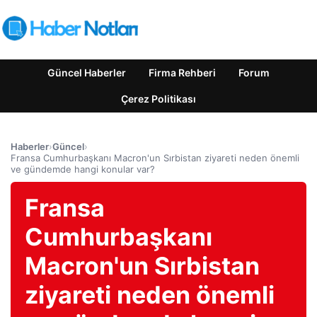
Güncel Haberler
Firma Rehberi
Forum
Çerez Politikası
Haberler
›
Güncel
›
Fransa Cumhurbaşkanı Macron'un Sırbistan ziyareti neden önemli
ve gündemde hangi konular var?
Fransa
Cumhurbaşkanı
Macron'un Sırbistan
ziyareti neden önemli