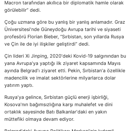
Macron tarafından akıllıca bir diplomatik hamle olarak
görülebilir” dedi.
Çoğu uzmana göre bu yanlış bir yanlış anlamadır. Graz
Üniversitesi'nde Güneydoğu Avrupa tarihi ve siyaseti
profesörü Florian Bieber, “Sırbistan, son yıllarda Rusya
ve Çin ile de iyi ilişkiler geliştirdi” dedi.
Çin lideri Xi Jinping, 2020'deki Kovid-19 salgınından bu
yana Avrupa'ya yaptığı ilk ziyaret kapsamında Mayıs
ayında Belgrad'ı ziyaret etti. Pekin, Sırbistan'a özellikle
madencilik ve imalat sektörlerine milyarlarca dolar
yatırım yaptı.
Rusya'ya gelince, Sırbistan güçlü enerji işbirliği,
Kosova'nın bağımsızlığına karşı muhalefet ve dini
ortaklık sayesinde Batı Balkanlar'daki en yakın
müttefiki olmaya devam ediyor.