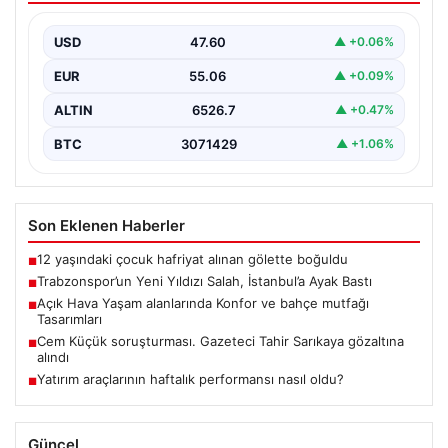
Trabzonspor’un merakla beklenen yeni oyuncusu Salah,
İstanbul’a iniş yaptı. Havalimanında basın mensupları ve
USD
47.60
▲ +0.06%
kulüp…
EUR
55.06
▲ +0.09%
ALTIN
6526.7
▲ +0.47%
BTC
3071429
▲ +1.06%
Son Eklenen Haberler
12 yaşındaki çocuk hafriyat alınan gölette boğuldu
■
Trabzonspor’un Yeni Yıldızı Salah, İstanbul’a Ayak Bastı
■
Açık Hava Yaşam alanlarında Konfor ve bahçe mutfağı
■
Tasarımları
Cem Küçük soruşturması. Gazeteci Tahir Sarıkaya gözaltına
■
alındı
Yatırım araçlarının haftalık performansı nasıl oldu?
■
Güncel