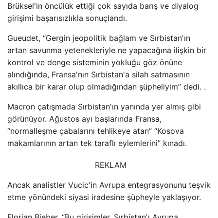
Brüksel'in öncülük ettiği çok sayıda barış ve diyalog
girişimi başarısızlıkla sonuçlandı.
Gueudet, “Gergin jeopolitik bağlam ve Sırbistan'ın
artan savunma yetenekleriyle ne yapacağına ilişkin bir
kontrol ve denge sisteminin yokluğu göz önüne
alındığında, Fransa'nın Sırbistan'a silah satmasının
akıllıca bir karar olup olmadığından şüpheliyim” dedi. .
Macron çatışmada Sırbistan'ın yanında yer almış gibi
görünüyor. Ağustos ayı başlarında Fransa,
“normalleşme çabalarını tehlikeye atan” “Kosova
makamlarının artan tek taraflı eylemlerini” kınadı.
REKLAM
Ancak analistler Vucic'in Avrupa entegrasyonunu teşvik
etme yönündeki siyasi iradesine şüpheyle yaklaşıyor.
Florian Bieber, “Bu girişimler, Sırbistan'ı Avrupa