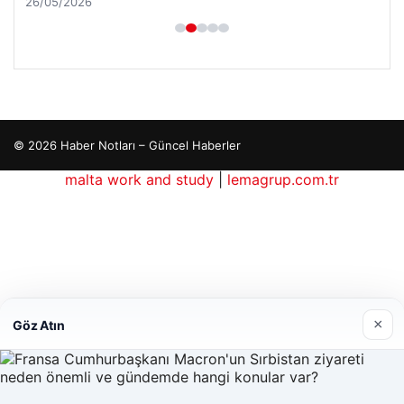
26/05/2026
© 2026 Haber Notları – Güncel Haberler
malta work and study
|
lemagrup.com.tr
io
×
Göz Atın