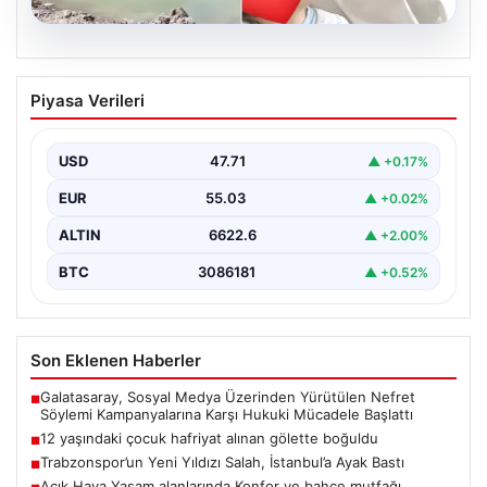
06.08.2026
12 yaşındaki çocuk hafriyat alınan
Piyasa Verileri
gölette boğuldu
{"title": "12 Yaşındaki Çocuk Hafriyat Alınan Gölette
Boğuldu", "content": "Erzurum'un Oltu ilçesinde
USD
47.71
▲ +0.17%
gerçekleşen üzücü…
EUR
55.03
▲ +0.02%
ALTIN
6622.6
▲ +2.00%
BTC
3086181
▲ +0.52%
Son Eklenen Haberler
Galatasaray, Sosyal Medya Üzerinden Yürütülen Nefret
■
Söylemi Kampanyalarına Karşı Hukuki Mücadele Başlattı
12 yaşındaki çocuk hafriyat alınan gölette boğuldu
■
Trabzonspor’un Yeni Yıldızı Salah, İstanbul’a Ayak Bastı
■
Açık Hava Yaşam alanlarında Konfor ve bahçe mutfağı