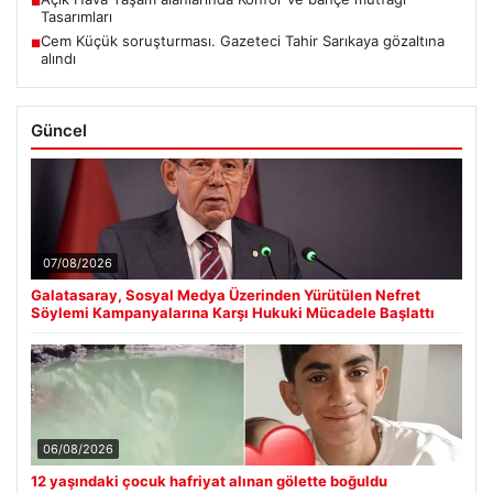
■
Tasarımları
Cem Küçük soruşturması. Gazeteci Tahir Sarıkaya gözaltına
■
alındı
Güncel
07/08/2026
Galatasaray, Sosyal Medya Üzerinden Yürütülen Nefret
Söylemi Kampanyalarına Karşı Hukuki Mücadele Başlattı
06/08/2026
12 yaşındaki çocuk hafriyat alınan gölette boğuldu