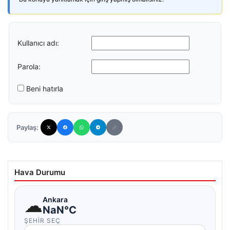
Kullanıcı adı:
Parola:
Beni hatırla
Paylaş:
Hava Durumu
☁
Ankara
NaN°C
ŞEHIR SEÇ