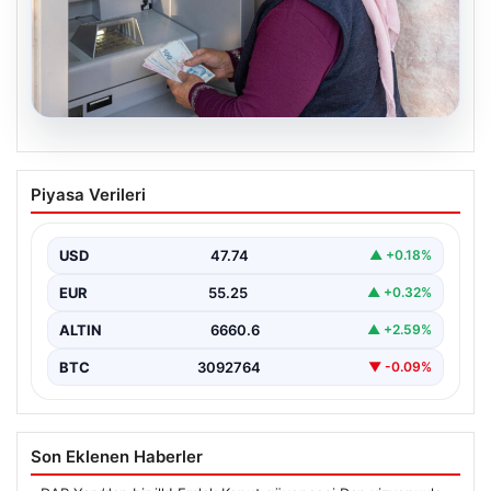
08.08.2026
Emekli maaşı ödemeleri ne zaman
Piyasa Verileri
yatacak? SGK, Bağ-Kur, Emekli Sandığı
maaş ödemeleri başladı
USD
47.74
▲ +0.18%
EUR
55.25
▲ +0.32%
ALTIN
6660.6
▲ +2.59%
BTC
3092764
▼ -0.09%
Son Eklenen Haberler