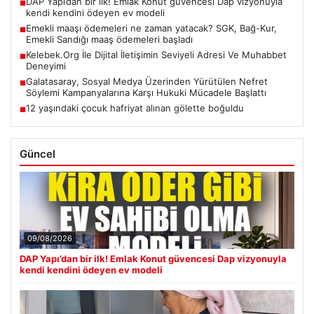
DAP Yapı’dan bir ilk! Emlak Konut güvencesi Dap vizyonuyla
■
kendi kendini ödeyen ev modeli
Emekli maaşı ödemeleri ne zaman yatacak? SGK, Bağ-Kur,
■
Emekli Sandığı maaş ödemeleri başladı
Kelebek.Org İle Dijital İletişimin Seviyeli Adresi Ve Muhabbet
■
Deneyimi
Galatasaray, Sosyal Medya Üzerinden Yürütülen Nefret
■
Söylemi Kampanyalarına Karşı Hukuki Mücadele Başlattı
12 yaşındaki çocuk hafriyat alınan gölette boğuldu
■
Güncel
09/08/2026
DAP Yapı’dan bir ilk! Emlak Konut güvencesi Dap vizyonuyla
kendi kendini ödeyen ev modeli