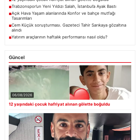
■
Trabzonspor’un Yeni Yıldızı Salah, İstanbul’a Ayak Bastı
■
Açık Hava Yaşam alanlarında Konfor ve bahçe mutfağı
■
Tasarımları
Cem Küçük soruşturması. Gazeteci Tahir Sarıkaya gözaltına
■
alındı
Yatırım araçlarının haftalık performansı nasıl oldu?
■
Güncel
06/08/2026
12 yaşındaki çocuk hafriyat alınan gölette boğuldu