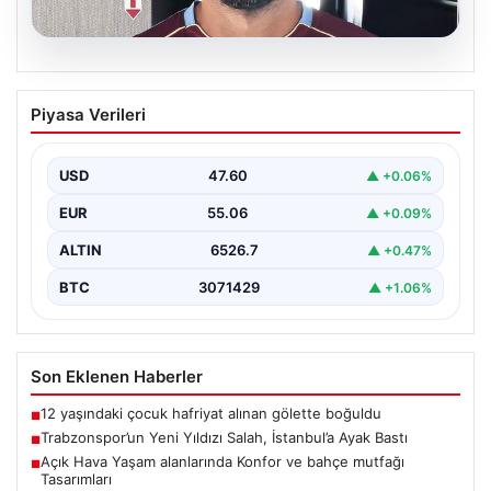
05.08.2026
Trabzonspor’un Yeni Yıldızı Salah,
Piyasa Verileri
İstanbul’a Ayak Bastı
Trabzonspor'un merakla beklenen yeni oyuncusu
Salah, İstanbul’a iniş yaptı. Havalimanında basın
USD
47.60
▲ +0.06%
mensupları ve kulüp…
EUR
55.06
▲ +0.09%
ALTIN
6526.7
▲ +0.47%
BTC
3071429
▲ +1.06%
Son Eklenen Haberler
12 yaşındaki çocuk hafriyat alınan gölette boğuldu
■
Trabzonspor’un Yeni Yıldızı Salah, İstanbul’a Ayak Bastı
■
Açık Hava Yaşam alanlarında Konfor ve bahçe mutfağı
■
Tasarımları