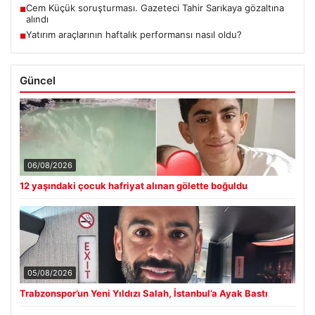
Cem Küçük soruşturması. Gazeteci Tahir Sarıkaya gözaltına
■
alındı
Yatırım araçlarının haftalık performansı nasıl oldu?
■
Güncel
06/08/2026
12 yaşındaki çocuk hafriyat alınan gölette boğuldu
05/08/2026
Trabzonspor’un Yeni Yıldızı Salah, İstanbul’a Ayak Bastı