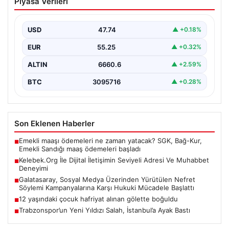
Piyasa Verileri
Adresi Ve Muhabbet Deneyimi
Sanal çağında insanların seviyeli bir tarzda bağlantı
kurması ciddi bir değer taşımaktadır. Güncel olarak…
USD
47.74
▲ +0.18%
EUR
55.25
▲ +0.32%
ALTIN
6660.6
▲ +2.59%
BTC
3095716
▲ +0.28%
Son Eklenen Haberler
Emekli maaşı ödemeleri ne zaman yatacak? SGK, Bağ-Kur,
■
Emekli Sandığı maaş ödemeleri başladı
Kelebek.Org İle Dijital İletişimin Seviyeli Adresi Ve Muhabbet
■
Deneyimi
Galatasaray, Sosyal Medya Üzerinden Yürütülen Nefret
■
Söylemi Kampanyalarına Karşı Hukuki Mücadele Başlattı
12 yaşındaki çocuk hafriyat alınan gölette boğuldu
■
Trabzonspor’un Yeni Yıldızı Salah, İstanbul’a Ayak Bastı
■