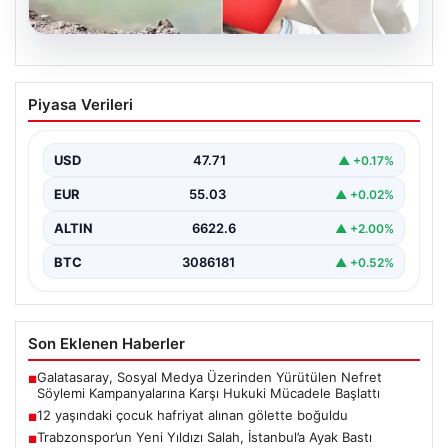
06.08.2026
12 yaşındaki çocuk hafriyat alınan
Piyasa Verileri
gölette boğuldu
{"title": "12 Yaşındaki Çocuk Hafriyat Alınan Gölette
Boğuldu", "content": "Erzurum'un Oltu ilçesinde
USD
47.71
▲ +0.17%
gerçekleşen üzücü…
EUR
55.03
▲ +0.02%
ALTIN
6622.6
▲ +2.00%
BTC
3086181
▲ +0.52%
Son Eklenen Haberler
Galatasaray, Sosyal Medya Üzerinden Yürütülen Nefret
■
Söylemi Kampanyalarına Karşı Hukuki Mücadele Başlattı
12 yaşındaki çocuk hafriyat alınan gölette boğuldu
■
Trabzonspor’un Yeni Yıldızı Salah, İstanbul’a Ayak Bastı
■