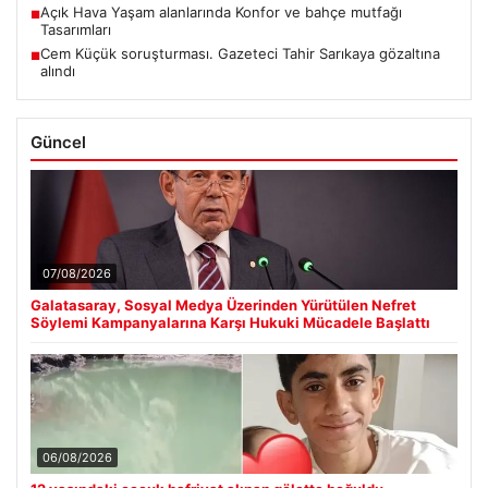
Açık Hava Yaşam alanlarında Konfor ve bahçe mutfağı
■
Tasarımları
Cem Küçük soruşturması. Gazeteci Tahir Sarıkaya gözaltına
■
alındı
Güncel
07/08/2026
Galatasaray, Sosyal Medya Üzerinden Yürütülen Nefret
Söylemi Kampanyalarına Karşı Hukuki Mücadele Başlattı
06/08/2026