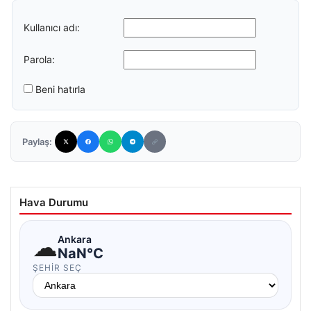
Kullanıcı adı:
Parola:
Beni hatırla
Paylaş:
Hava Durumu
☁
Ankara
NaN°C
ŞEHIR SEÇ