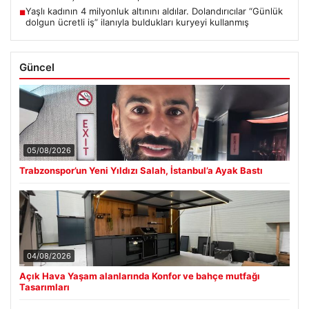
Yaşlı kadının 4 milyonluk altınını aldılar. Dolandırıcılar “Günlük
■
dolgun ücretli iş” ilanıyla buldukları kuryeyi kullanmış
Güncel
05/08/2026
Trabzonspor’un Yeni Yıldızı Salah, İstanbul’a Ayak Bastı
04/08/2026
Açık Hava Yaşam alanlarında Konfor ve bahçe mutfağı
Tasarımları