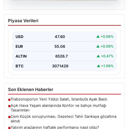
04.08.2026
Açık Hava Yaşam alanlarında Konfor ve
Piyasa Verileri
bahçe mutfağı Tasarımları
Belli ki bahçe dinlenme alanları, villaların en önemli
alanlarından biri durumuna ulaşmıştır. Bahçeyle
USD
47.60
▲ +0.06%
uyumlu…
EUR
55.06
▲ +0.09%
ALTIN
6526.7
▲ +0.47%
BTC
3071429
▲ +1.06%
Son Eklenen Haberler
Trabzonspor’un Yeni Yıldızı Salah, İstanbul’a Ayak Bastı
■
Açık Hava Yaşam alanlarında Konfor ve bahçe mutfağı
■
Tasarımları
Cem Küçük soruşturması. Gazeteci Tahir Sarıkaya gözaltına
■
alındı
Yatırım araçlarının haftalık performansı nasıl oldu?
■