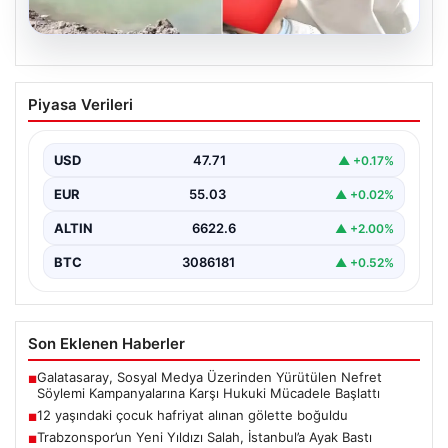
06.08.2026
12 yaşındaki çocuk hafriyat alınan
Piyasa Verileri
gölette boğuldu
{"title": "12 Yaşındaki Çocuk Hafriyat Alınan Gölette
Boğuldu", "content": "Erzurum'un Oltu ilçesinde
USD
47.71
▲ +0.17%
gerçekleşen üzücü…
EUR
55.03
▲ +0.02%
ALTIN
6622.6
▲ +2.00%
BTC
3086181
▲ +0.52%
Son Eklenen Haberler
Galatasaray, Sosyal Medya Üzerinden Yürütülen Nefret
■
Söylemi Kampanyalarına Karşı Hukuki Mücadele Başlattı
12 yaşındaki çocuk hafriyat alınan gölette boğuldu
■
Trabzonspor’un Yeni Yıldızı Salah, İstanbul’a Ayak Bastı
■