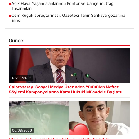
Açık Hava Yaşam alanlarında Konfor ve bahçe mutfağı
■
Tasarımları
Cem Küçük soruşturması. Gazeteci Tahir Sarıkaya gözaltına
■
alındı
Güncel
07/08/2026
Galatasaray, Sosyal Medya Üzerinden Yürütülen Nefret
Söylemi Kampanyalarına Karşı Hukuki Mücadele Başlattı
06/08/2026