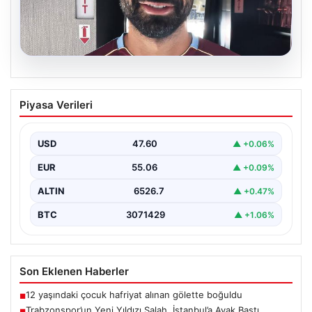
05.08.2026
Trabzonspor’un Yeni Yıldızı Salah,
Piyasa Verileri
İstanbul’a Ayak Bastı
Trabzonspor'un merakla beklenen yeni oyuncusu
Salah, İstanbul’a iniş yaptı. Havalimanında basın
USD
47.60
▲ +0.06%
mensupları ve kulüp…
EUR
55.06
▲ +0.09%
ALTIN
6526.7
▲ +0.47%
BTC
3071429
▲ +1.06%
Son Eklenen Haberler
12 yaşındaki çocuk hafriyat alınan gölette boğuldu
■
Trabzonspor’un Yeni Yıldızı Salah, İstanbul’a Ayak Bastı
■