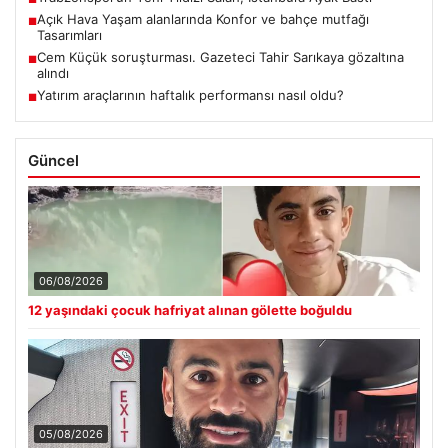
Açık Hava Yaşam alanlarında Konfor ve bahçe mutfağı
■
Tasarımları
Cem Küçük soruşturması. Gazeteci Tahir Sarıkaya gözaltına
■
alındı
Yatırım araçlarının haftalık performansı nasıl oldu?
■
Güncel
06/08/2026
12 yaşındaki çocuk hafriyat alınan gölette boğuldu
05/08/2026