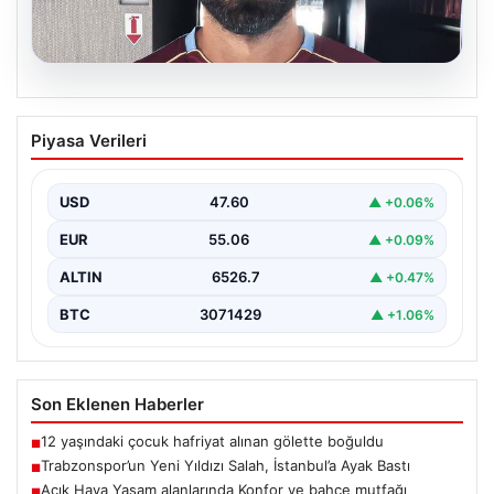
05.08.2026
Trabzonspor’un Yeni Yıldızı Salah,
Piyasa Verileri
İstanbul’a Ayak Bastı
Trabzonspor'un merakla beklenen yeni oyuncusu
Salah, İstanbul’a iniş yaptı. Havalimanında basın
USD
47.60
▲ +0.06%
mensupları ve kulüp…
EUR
55.06
▲ +0.09%
ALTIN
6526.7
▲ +0.47%
BTC
3071429
▲ +1.06%
Son Eklenen Haberler
12 yaşındaki çocuk hafriyat alınan gölette boğuldu
■
Trabzonspor’un Yeni Yıldızı Salah, İstanbul’a Ayak Bastı
■
Açık Hava Yaşam alanlarında Konfor ve bahçe mutfağı
■