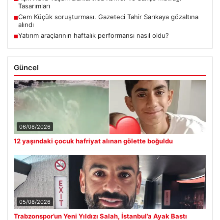
Tasarımları
Cem Küçük soruşturması. Gazeteci Tahir Sarıkaya gözaltına
■
alındı
Yatırım araçlarının haftalık performansı nasıl oldu?
■
Güncel
06/08/2026
12 yaşındaki çocuk hafriyat alınan gölette boğuldu
05/08/2026
Trabzonspor’un Yeni Yıldızı Salah, İstanbul’a Ayak Bastı