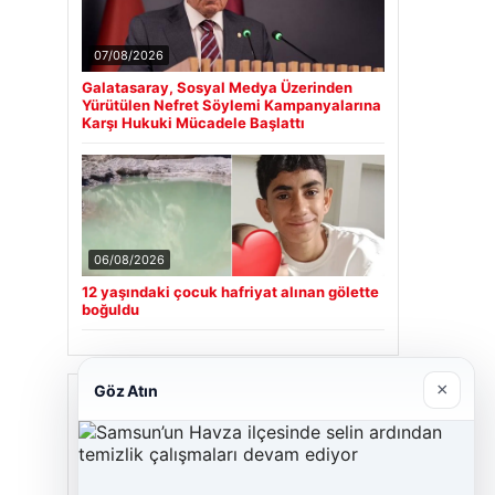
07/08/2026
Galatasaray, Sosyal Medya Üzerinden
Yürütülen Nefret Söylemi Kampanyalarına
Karşı Hukuki Mücadele Başlattı
06/08/2026
12 yaşındaki çocuk hafriyat alınan gölette
boğuldu
×
Göz Atın
Son Eklenen Firmalar
Cengiz Sigorta
23/06/2026