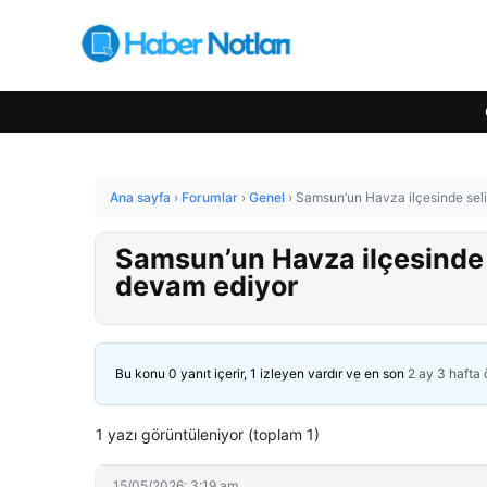
Ana sayfa
›
Forumlar
›
Genel
›
Samsun’un Havza ilçesinde seli
Samsun’un Havza ilçesinde s
devam ediyor
Bu konu 0 yanıt içerir, 1 izleyen vardır ve en son
2 ay 3 hafta
1 yazı görüntüleniyor (toplam 1)
15/05/2026: 3:19 am