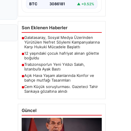
BTC
3086181
▲ +0.52%
Son Eklenen Haberler
Galatasaray, Sosyal Medya Üzerinden
■
Yürütülen Nefret Söylemi Kampanyalarına
Karşı Hukuki Mücadele Başlattı
12 yaşındaki çocuk hafriyat alınan gölette
■
boğuldu
Trabzonspor’un Yeni Yıldızı Salah,
■
İstanbul’a Ayak Bastı
Açık Hava Yaşam alanlarında Konfor ve
■
bahçe mutfağı Tasarımları
Cem Küçük soruşturması. Gazeteci Tahir
■
Sarıkaya gözaltına alındı
Güncel