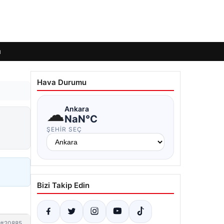
ı
Hava Durumu
☁
Ankara
NaN°C
ŞEHIR SEÇ
Bizi Takip Edin
#20885