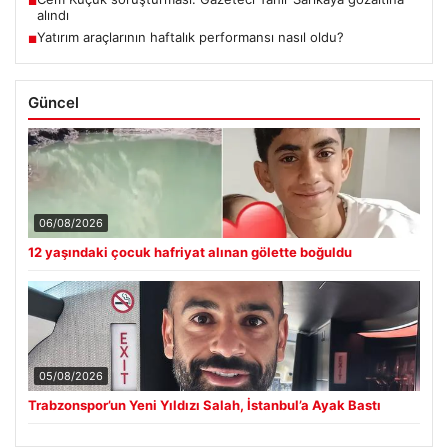
■
alındı
Yatırım araçlarının haftalık performansı nasıl oldu?
■
Güncel
06/08/2026
12 yaşındaki çocuk hafriyat alınan gölette boğuldu
05/08/2026
Trabzonspor’un Yeni Yıldızı Salah, İstanbul’a Ayak Bastı