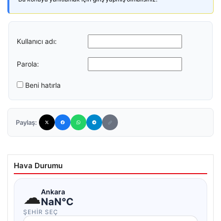
Kullanıcı adı:
Parola:
Beni hatırla
Paylaş:
Hava Durumu
☁
Ankara
NaN°C
ŞEHIR SEÇ