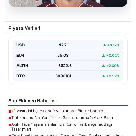
05.08.2026
Trabzonspor’un Yeni Yıldızı Salah,
Piyasa Verileri
İstanbul’a Ayak Bastı
Trabzonspor'un merakla beklenen yeni oyuncusu
Salah, İstanbul’a iniş yaptı. Havalimanında basın
USD
47.71
▲ +0.17%
mensupları ve kulüp…
EUR
55.03
▲ +0.02%
ALTIN
6622.6
▲ +2.00%
BTC
3086181
▲ +0.52%
Son Eklenen Haberler
12 yaşındaki çocuk hafriyat alınan gölette boğuldu
■
Trabzonspor’un Yeni Yıldızı Salah, İstanbul’a Ayak Bastı
■
Açık Hava Yaşam alanlarında Konfor ve bahçe mutfağı
■
Tasarımları
Cem Küçük soruşturması. Gazeteci Tahir Sarıkaya gözaltına