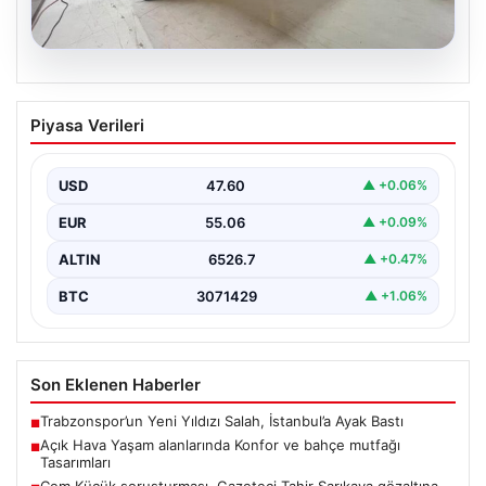
04.08.2026
Açık Hava Yaşam alanlarında Konfor ve
Piyasa Verileri
bahçe mutfağı Tasarımları
Belli ki bahçe dinlenme alanları, villaların en önemli
alanlarından biri durumuna ulaşmıştır. Bahçeyle
USD
47.60
▲ +0.06%
uyumlu…
EUR
55.06
▲ +0.09%
ALTIN
6526.7
▲ +0.47%
BTC
3071429
▲ +1.06%
Son Eklenen Haberler
Trabzonspor’un Yeni Yıldızı Salah, İstanbul’a Ayak Bastı
■
Açık Hava Yaşam alanlarında Konfor ve bahçe mutfağı
■
Tasarımları
Cem Küçük soruşturması. Gazeteci Tahir Sarıkaya gözaltına