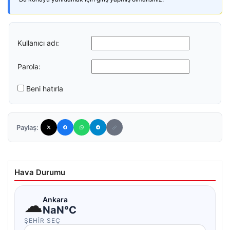
Kullanıcı adı:
Parola:
Beni hatırla
Paylaş:
Hava Durumu
☁
Ankara
NaN°C
ŞEHIR SEÇ