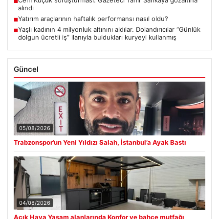
■
alındı
Yatırım araçlarının haftalık performansı nasıl oldu?
■
Yaşlı kadının 4 milyonluk altınını aldılar. Dolandırıcılar “Günlük
■
dolgun ücretli iş” ilanıyla buldukları kuryeyi kullanmış
Güncel
05/08/2026
Trabzonspor’un Yeni Yıldızı Salah, İstanbul’a Ayak Bastı
04/08/2026
Açık Hava Yaşam alanlarında Konfor ve bahçe mutfağı