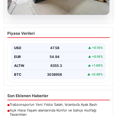
04.08.2026
Açık Hava Yaşam alanlarında Konfor ve
Piyasa Verileri
bahçe mutfağı Tasarımları
Belli ki bahçe dinlenme alanları, villaların en önemli
alanlarından biri durumuna ulaşmıştır. Bahçeyle
USD
47.58
▲ +0.10%
uyumlu…
EUR
54.94
▲ +0.16%
ALTIN
6355.3
▲ +1.99%
BTC
3038958
▲ +0.46%
Son Eklenen Haberler
Trabzonspor’un Yeni Yıldızı Salah, İstanbul’a Ayak Bastı
■
Açık Hava Yaşam alanlarında Konfor ve bahçe mutfağı
■
Tasarımları