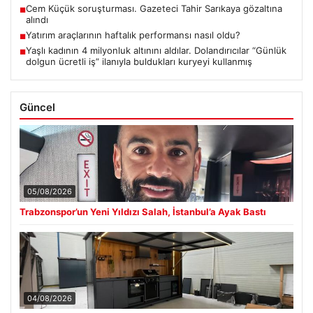
Cem Küçük soruşturması. Gazeteci Tahir Sarıkaya gözaltına
■
alındı
Yatırım araçlarının haftalık performansı nasıl oldu?
■
Yaşlı kadının 4 milyonluk altınını aldılar. Dolandırıcılar “Günlük
■
dolgun ücretli iş” ilanıyla buldukları kuryeyi kullanmış
Güncel
05/08/2026
Trabzonspor’un Yeni Yıldızı Salah, İstanbul’a Ayak Bastı
04/08/2026