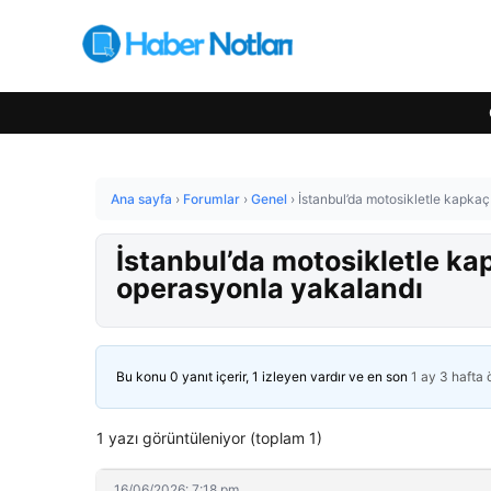
Ana sayfa
›
Forumlar
›
Genel
›
İstanbul’da motosikletle kapkaç
İstanbul’da motosikletle ka
operasyonla yakalandı
Bu konu 0 yanıt içerir, 1 izleyen vardır ve en son
1 ay 3 hafta
1 yazı görüntüleniyor (toplam 1)
16/06/2026: 7:18 pm