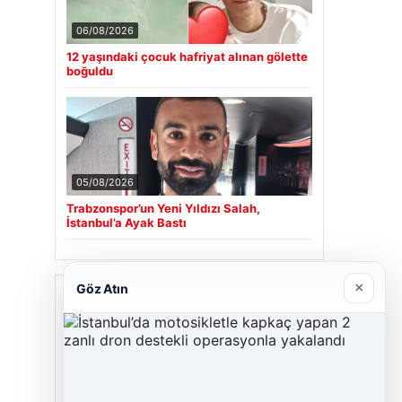
06/08/2026
12 yaşındaki çocuk hafriyat alınan gölette
boğuldu
05/08/2026
Trabzonspor’un Yeni Yıldızı Salah,
İstanbul’a Ayak Bastı
×
Göz Atın
Son Eklenen Firmalar
Cengiz Sigorta
23/06/2026