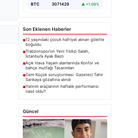
BTC
3071429
▲ +1.06%
Son Eklenen Haberler
12 yaşındaki çocuk hafriyat alınan gölette
■
boğuldu
Trabzonspor’un Yeni Yıldızı Salah,
■
İstanbul’a Ayak Bastı
Açık Hava Yaşam alanlarında Konfor ve
■
bahçe mutfağı Tasarımları
Cem Küçük soruşturması. Gazeteci Tahir
■
Sarıkaya gözaltına alındı
Yatırım araçlarının haftalık performansı
■
nasıl oldu?
Güncel