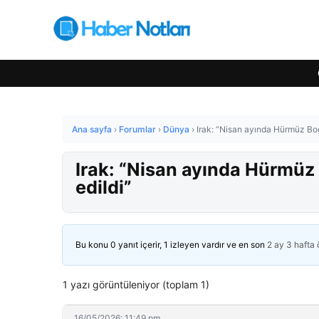
Ana sayfa
›
Forumlar
›
Dünya
›
Irak: “Nisan ayında Hürmüz Boğa
Irak: “Nisan ayında Hürmüz 
edildi”
Bu konu 0 yanıt içerir, 1 izleyen vardır ve en son
2 ay 3 hafta
1 yazı görüntüleniyor (toplam 1)
16/05/2026: 11:49 pm