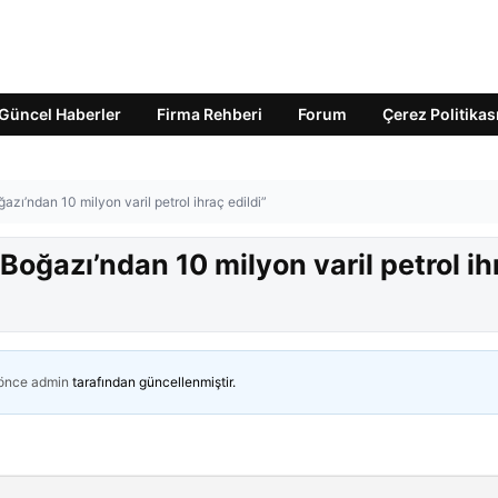
Güncel Haberler
Firma Rehberi
Forum
Çerez Politikas
zı’ndan 10 milyon varil petrol ihraç edildi”
Boğazı’ndan 10 milyon varil petrol ih
 önce
admin
tarafından güncellenmiştir.