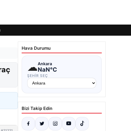
ı
Hava Durumu
☁
Ankara
raç
NaN°C
ŞEHIR SEÇ
Bizi Takip Edin
#21221