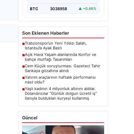
BTC
3038958
▲ +0.46%
Son Eklenen Haberler
Trabzonspor’un Yeni Yıldızı Salah,
■
İstanbul’a Ayak Bastı
Açık Hava Yaşam alanlarında Konfor ve
■
bahçe mutfağı Tasarımları
Cem Küçük soruşturması. Gazeteci Tahir
■
Sarıkaya gözaltına alındı
Yatırım araçlarının haftalık performansı
■
nasıl oldu?
Yaşlı kadının 4 milyonluk altınını aldılar.
■
Dolandırıcılar “Günlük dolgun ücretli iş”
ilanıyla buldukları kuryeyi kullanmış
Güncel