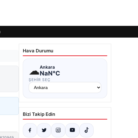
ı
Hava Durumu
☁
Ankara
NaN°C
ŞEHIR SEÇ
Bizi Takip Edin
#20949