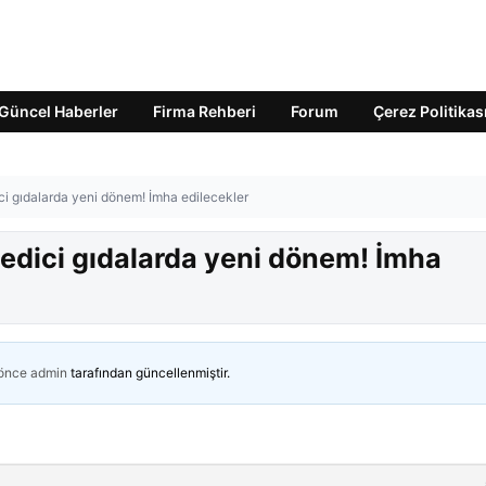
Güncel Haberler
Firma Rehberi
Forum
Çerez Politikas
ci gıdalarda yeni dönem! İmha edilecekler
 edici gıdalarda yeni dönem! İmha
 önce
admin
tarafından güncellenmiştir.