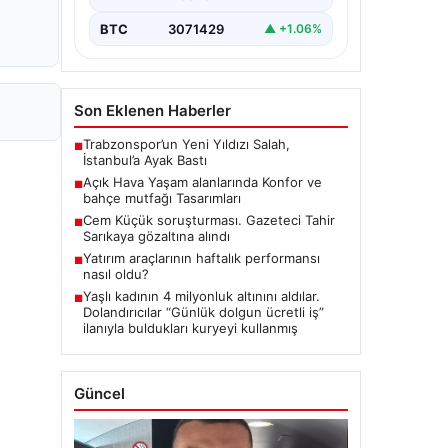
BTC
3071429
▲ +1.06%
Son Eklenen Haberler
Trabzonspor’un Yeni Yıldızı Salah,
■
İstanbul’a Ayak Bastı
Açık Hava Yaşam alanlarında Konfor ve
■
bahçe mutfağı Tasarımları
Cem Küçük soruşturması. Gazeteci Tahir
■
Sarıkaya gözaltına alındı
Yatırım araçlarının haftalık performansı
■
nasıl oldu?
Yaşlı kadının 4 milyonluk altınını aldılar.
■
Dolandırıcılar “Günlük dolgun ücretli iş”
ilanıyla buldukları kuryeyi kullanmış
Güncel