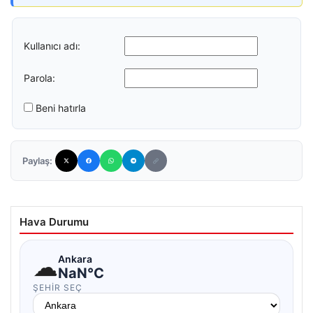
Kullanıcı adı:
Parola:
Beni hatırla
Paylaş:
Hava Durumu
☁
Ankara
NaN°C
ŞEHIR SEÇ