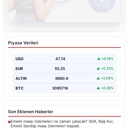
08.08.2026
Kelebek.Org İle Dijital İletişimin Seviyeli
Piyasa Verileri
Adresi Ve Muhabbet Deneyimi
Sanal çağında insanların seviyeli bir tarzda bağlantı
kurması ciddi bir değer taşımaktadır. Güncel olarak…
USD
47.74
▲ +0.18%
EUR
55.25
▲ +0.32%
ALTIN
6660.6
▲ +2.59%
BTC
3095716
▲ +0.28%
Son Eklenen Haberler
Emekli maaşı ödemeleri ne zaman yatacak? SGK, Bağ-Kur,
■
Emekli Sandığı maaş ödemeleri başladı