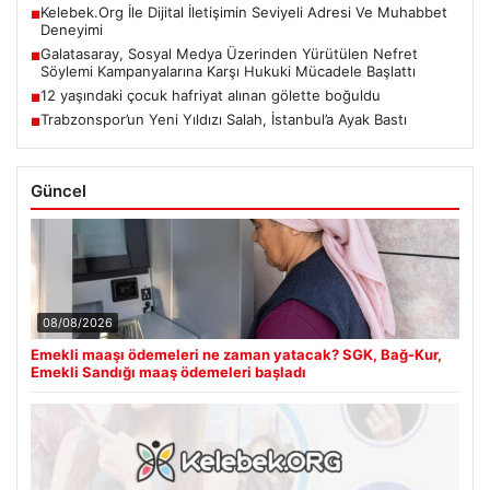
Kelebek.Org İle Dijital İletişimin Seviyeli Adresi Ve Muhabbet
■
Deneyimi
Galatasaray, Sosyal Medya Üzerinden Yürütülen Nefret
■
Söylemi Kampanyalarına Karşı Hukuki Mücadele Başlattı
12 yaşındaki çocuk hafriyat alınan gölette boğuldu
■
Trabzonspor’un Yeni Yıldızı Salah, İstanbul’a Ayak Bastı
■
Güncel
08/08/2026
Emekli maaşı ödemeleri ne zaman yatacak? SGK, Bağ-Kur,
Emekli Sandığı maaş ödemeleri başladı